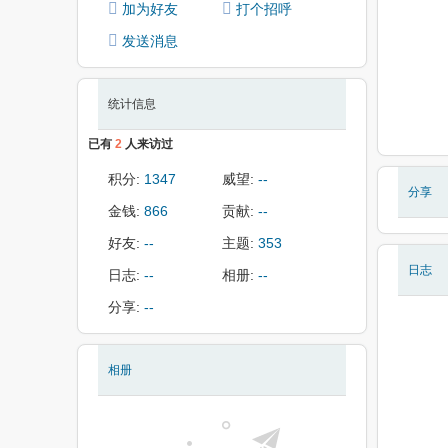
加为好友
打个招呼
发送消息
统计信息
已有
2
人来访过
积分:
1347
威望:
--
分享
金钱:
866
贡献:
--
好友:
--
主题:
353
日志
日志:
--
相册:
--
分享:
--
相册