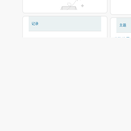
记录
主题
现在还没有相册
稅務總局
时隔一年
北京再度
8月6日
现在还没有记录
新边境管
你还敢说
Space
金價一度
內地客零
利率变动