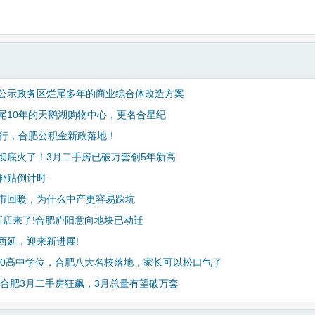
公示政务区烂尾多年的商业综合体改造方案
尾10年的天鹅湖购物中心，更名合星纪
执行，合肥公积金新政落地！
彻底火了！3月二手房已破万套创5年新高
补贴倒计时
市回暖，为什么中产更容易踩坑
新店来了!合肥庐阳意向地块已动迁
西延，迎来新进展!
000高中学位，合肥八大名校落地，家长可以松口气了
!合肥3月二手房狂飙，3月总量有望破万套