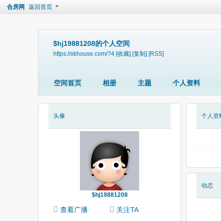
合房网
返回首页
$hj19881208的个人空间
https://xkhouse.com/?4
[收藏]
[复制]
[RSS]
空间首页
相册
主题
个人资料
头像
个人资
动态
$hj19881208
查看广播
关注TA