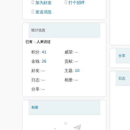
加为好友
打个招呼
发送消息
统计信息
已有
--
人来访过
积分:
41
威望:
--
分享
金钱:
26
贡献:
--
好友:
--
主题:
10
日志
日志:
--
相册:
--
分享:
--
相册