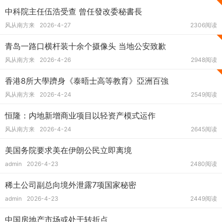
中科院主任伍浩受查 曾任發改委秘書長
风从南方来
2026-4-27
2306阅读
青岛一路口横杆装十余个摄像头 当地公安致歉
风从南方来
2026-4-26
2948阅读
香港8所大學躋身《泰晤士高等教育》亞洲百強
风从南方来
2026-4-24
2549阅读
恒隆：内地新增商业项目以轻资产模式运作
风从南方来
2026-4-24
2645阅读
美国务院要求美在伊朗公民立即离境
admin
2026-4-23
2480阅读
稀土公司副总向境外泄露7项国家秘密
admin
2026-4-23
2449阅读
中国房地产市场或处于转折点