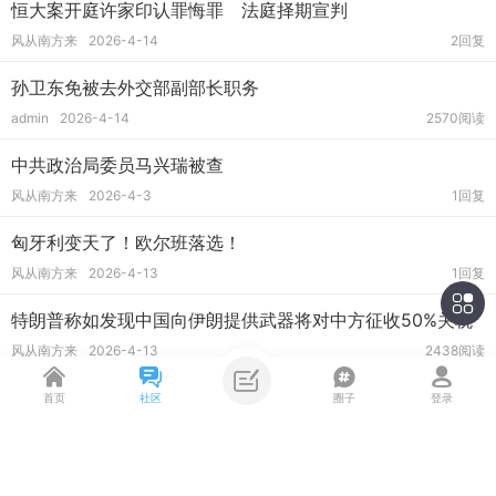
恒大案开庭许家印认罪悔罪 法庭择期宣判
风从南方来
2026-4-14
2回复
孙卫东免被去外交部副部长职务
admin
2026-4-14
2570阅读
中共政治局委员马兴瑞被查
风从南方来
2026-4-3
1回复
匈牙利变天了！欧尔班落选！
风从南方来
2026-4-13
1回复
特朗普称如发现中国向伊朗提供武器将对中方征收50%关税
风从南方来
2026-4-13
2438阅读
内塔尼亚胡:以黎停火谈判前须消灭真主党
首页
社区
圈子
登录
风从南方来
2026-4-12
2578阅读
安徽政协副主席姚玉舟被查！