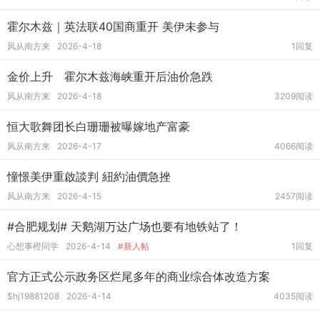
霍尔木兹｜英法联40国商重开 美伊未参与
风从南方来
2026-4-18
1回复
金价上升 霍尔木兹海峡重开后油价急跌
风从南方来
2026-4-18
3209阅读
恒大歌舞团长白珊珊被曝嫁地产富豪
风从南方来
2026-4-17
4066阅读
憧憬美伊重啟談判 紐約油價急挫
风从南方来
2026-4-15
2457阅读
#合肥规划# 天鹅湖万达广场也要有地铁站了！
心想事橙同学
2026-4-14
#新人帖
1回复
官方正式公示政务区烂尾多年的商业综合体改造方案
$hj19881208
2026-4-14
4035阅读