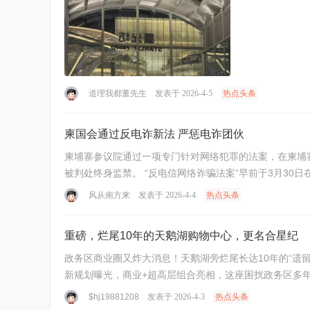
道理我都董先生
发表于 2026-4-5
热点头条
柬国会通过反电诈新法 严惩电诈团伙
柬埔寨参议院通过一项专门针对网络犯罪的法案，在柬埔
被判处终身监禁。 “反电信网络诈骗法案”早前于3月30日
风从南方来
发表于 2026-4-4
热点头条
重磅，烂尾10年的天鹅湖购物中心，更名合星纪
政务区商业圈又炸大消息！天鹅湖旁烂尾长达10年的“遗
$hj19881208
发表于 2026-4-3
热点头条