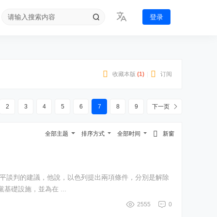
登录
收藏本版
(
1
)
|
订阅
2
3
4
5
6
7
8
9
下一页
全部主题
排序方式
全部时间
新窗
襲真主黨基礎設施，並為在 ...
2555
0