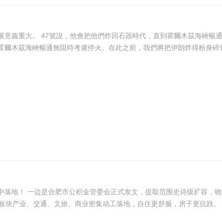
權總統，遠沒有他的前任們那麼激進，
爾木茲海峽暢通無阻時考慮停火。在此之前，我們將把伊朗炸得粉身碎骨，
中落地！ 一边是合肥市公积金管委会正式发文，提取范围史诗级扩容，物
块产业、交通、文旅、商业密集动工落地，自住更舒服，房子更抗跌。 01 