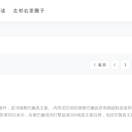
导读
左邻右里圈子
返 回
1
動直接和平談判的建議，他說，以色列提出兩項條件，分別是解除
以及達成可持續的真正和平協議。 以色列國防軍同日表示，在黎巴嫩境內打擊超過200個真主黨目標，包括空