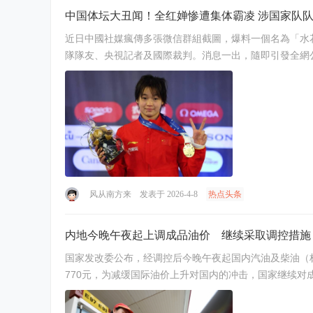
中国体坛大丑闻！全红婵惨遭集体霸凌 涉国家队
近日中國社媒瘋傳多張微信群組截圖，爆料一個名為「水
风从南方来
发表于 2026-4-8
热点头条
内地今晚午夜起上调成品油价 继续采取调控措施
国家发改委公布，经调控后今晚午夜起国内汽油及柴油（标准品）价格每吨实际分别上调420元及