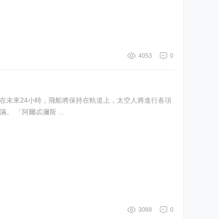
4053
0
檢查，如果一切順利，將獲準飛往月球。 四名太空人，美國的科赫、懷斯曼、格洛弗，以及加拿大的漢森安全、狀態良好，精神飽滿。 「阿爾忒彌斯 ...
3088
0