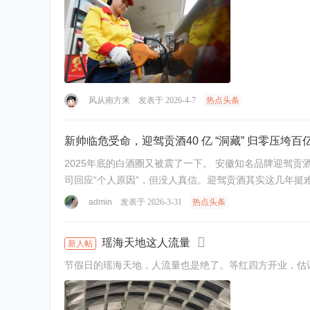
风从南方来
发表于 2026-4-7
热点头条
新帅临危受命，迎驾贡酒40 亿 “洞藏” 归零压垮百
2025年底的白酒圈又被震了一下。 安徽知名品牌迎驾贡酒突然公告：总经理秦海提前半年辞职。 时间点尴尬，业绩也刚刚进入调整期。外界第一反应是高层变动意味着经营压力加大。公
司回应“个人原因”，但没人真信。迎驾贡酒其实这几年挺难
admin
发表于 2026-3-31
热点头条
瑶海天地这人流量
新人帖
节假日的瑶海天地，人流量也是绝了。等红四方开业，估