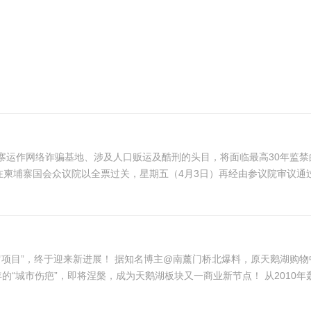
寨运作网络诈骗基地、涉及人口贩运及酷刑的头目，将面临最高30年监
在柬埔寨国会众议院以全票过关，星期五（4月3日）再经由参议院审议通过。
留项目”，终于迎来新进展！ 据知名博主@南薰门桥北爆料，原天鹅湖购
新规划曝光，商业+超高层组合亮相，这座困扰政务区多年的