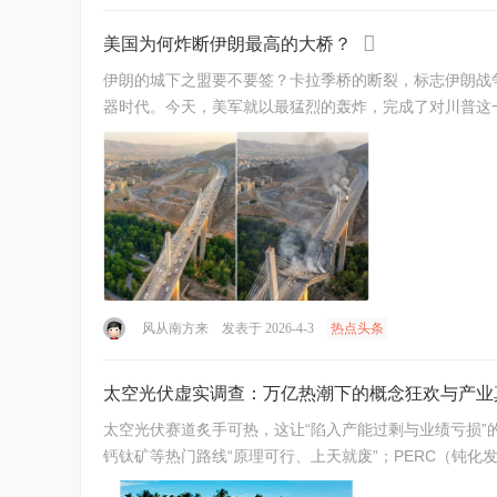
美国为何炸断伊朗最高的大桥？
伊朗的城下之盟要不要签？卡拉季桥的断裂，标志伊朗战
器时代。今天，美军就以最猛烈的轰炸，完成了对川普这一
风从南方来
发表于 2026-4-3
热点头条
太空光伏虚实调查：万亿热潮下的概念狂欢与产业
太空光伏赛道炙手可热，这让“陷入产能过剩与业绩亏损”的
钙钛矿等热门路线“原理可行、上天就废”；PERC（钝化