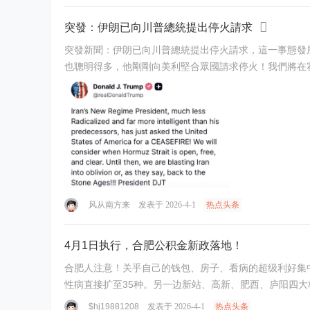
突發：伊朗已向川普總統提出停火請求
突發新聞：伊朗已向川普總統提出停火請求，這一事態發展意義重大。 47號說，他會把他們炸回石器時代，直到霍爾木茲海峽暢通無阻。 「伊朗新政
也聰明得多，他剛剛向美利堅合眾國請求停火！我們將在霍
风从南方来
发表于 2026-4-1
热点头条
4月1日执行，合肥公积金新政落地！
合肥人注意！关乎自己的钱包、房子、看病的超级利好集
性病直接扩至35种。另一边新站、高新、肥西、庐阳四大板
$hj19881208
发表于 2026-4-1
热点头条