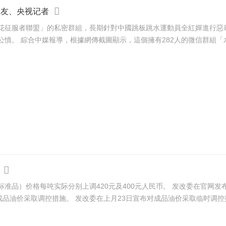
队友、央视记者
花征服者聯盟」的私密群組，長期針對中國跳板跳水運動員全紅嬋進行惡
隊隊友、央視記者及國際裁判。消息一出，隨即引發全網公憤。 綜合中媒報導，根據網傳截圖顯示，這個擁有282人
400元人民币。 发改委在官网发布的新闻稿表示，汽油及柴油价格每吨应分别上调800元及
770元，为减缓国际油价上升对国内的冲击，国家继续对成品油价采取调控措施。 发改委在上月23日宣布