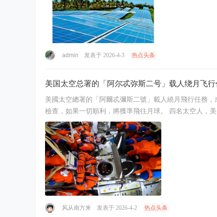
admin
发表于 2026-4-3
热点头条
美国太空总署的「阿尔忒弥斯二号」载人绕月飞行
美國太空總署的「阿爾忒彌斯二號」載人繞月飛行任務，成功發射升空。 太空總署說，太空人搭乘的獵戶座飛船目前在地球軌道，在未來24小時
风从南方来
发表于 2026-4-2
热点头条