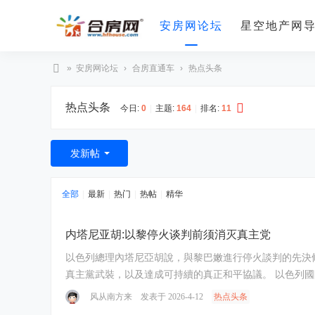
安房网论坛
星空地产网
»
安房网论坛
›
合房直通车
›
热点头条
合
热点头条
房
今日:
0
|
主题:
164
|
排名:
11
网
发新帖
全部
|
最新
|
热门
|
热帖
|
精华
内塔尼亚胡:以黎停火谈判前须消灭真主党
以色列總理內塔尼亞胡說，與黎巴嫩進行停火談判的先決條件，是消滅黎巴嫩真主黨。 內塔尼亞胡回應黎巴嫩政府有關啟
真主黨武裝，
风从南方来
发表于 2026-4-12
热点头条