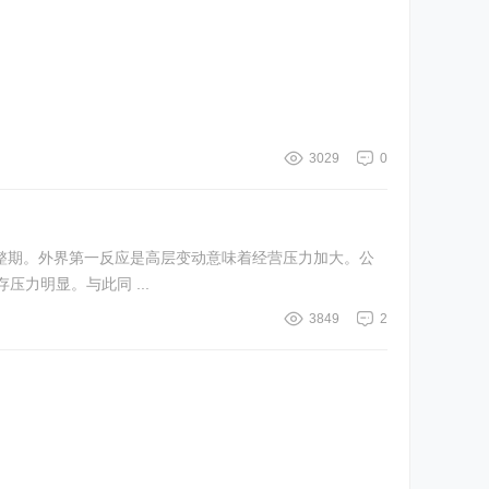
3029
0
力明显。与此同 ...
3849
2