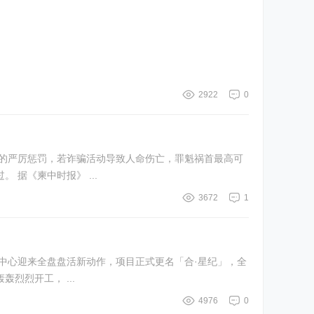
2922
0
禁的严厉惩罚，若诈骗活动导致人命伤亡，罪魁祸首最高可
 据《柬中时报》 ...
3672
1
物中心迎来全盘盘活新动作，项目正式更名「合·星纪」，全
“城市伤疤”，即将涅槃，成为天鹅湖板块又一商业新节点！ 从2010年轰轰烈烈开工， ...
4976
0