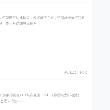
，伊朗若不达成协议，签署城下之盟，伊朗就会被打回石
作为对伊朗当局最严 ...
3115
0
”多数停留在PPT与实验室；HJT（异质结太阳电池）、
未成熟—— ...