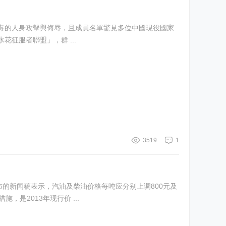
毒的人身攻擊與侮辱，且成員名單驚見多位中國現役國家
的微信群組「水花征服者聯盟」，群 ...
3519
1
对成品油价采取临时调控措施，是2013年现行价 ...