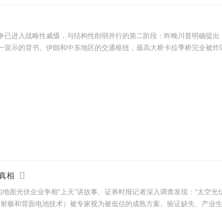
争已进入战略性威慑，与结构性削弱并行的第二阶段：昨晚川普明确提出
宣示的背书。伊朗和中东地区的交通枢纽，最高大桥卡拉季桥完全被炸毁，
真相
地面光伏企业争相“上天”讲故事。证券时报记者深入调查发现：“太空光伏
发射极和背面电池技术）被专家视为被低估的成熟方案。验证缺失、产业生态远