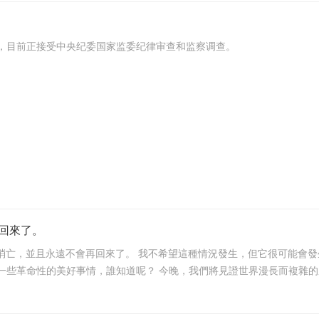
，目前正接受中央纪委国家监委纪律审查和监察调查。
回來了。
生，但它很可能會發生。然而，既然我們已經經歷了徹底的政權更迭，不同、
更聰明、不那麼激進的思想佔據了主導地位，也許會發生一些革命性的美好事情，誰知道呢？ 今晚