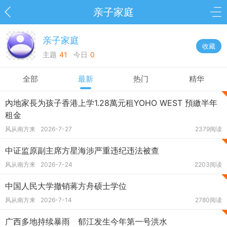
亲子家庭
亲子家庭
收藏
主题
41
今日
0
全部
最新
热门
精华
內地家長为孩子香港上学1.28萬元租YOHO WEST 預繳半年
租金
风从南方来
2026-7-27
2379阅读
中证监原副主席方星海涉严重违纪违法被查
风从南方来
2026-7-24
2203阅读
中国人民大学撤销蒋方舟硕士学位
风从南方来
2026-7-14
2780阅读
广西多地持续暴雨 郁江发生今年第一号洪水