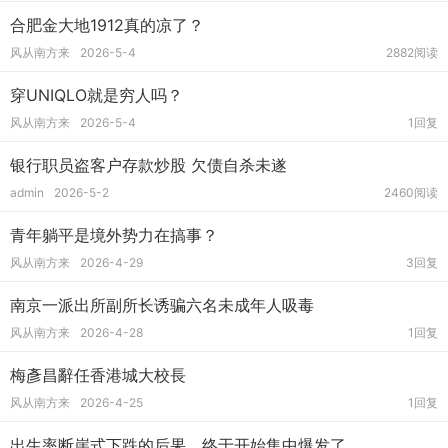
合肥金大地1912真的凉了？
风从南方来
2026-5-4
2882阅读
穿UNIQLO就是穷人吗？
风从南方来
2026-5-4
1回复
银行职员盗客户存款炒股 欠债自杀未遂
admin
2026-5-2
2460阅读
青年躺平是境外势力在搞事？
风从南方来
2026-4-29
3回复
南京一派出所副所长诱骗六名未成年人吸毒
风从南方来
2026-4-28
1回复
梅彥昌辭任香港城大校長
风从南方来
2026-4-25
1回复
出生率断崖式下跌的后果，终于开始集中爆发了。