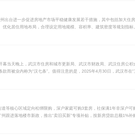
息，苏州出台进一步促进房地产市场平稳健康发展若干措施，其中包括加大住
优化居住用地布局，合理设定用地规模、容积率、建筑密度等规划指标。对
开幕当天晚上，武汉市住房和城市更新局、武汉市财政局、武汉住房公积
被业内称为“汉七条”。值得注意的是，2025年4月30日，武汉市在“五一
街道等核心区域定向松绑限购，深户家庭可购3套房，社保满1年非深户可
广州跟进落地楼市新政，推出“卖旧买新”专项补贴，按新房贷款总额1%补贴，