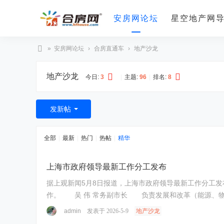
安房网论坛
星空地产网
»
安房网论坛
›
合房直通车
›
地产沙龙
合
地产沙龙
房
今日:
3
|
主题:
96
|
排名:
8
网
发新帖
全部
|
最新
|
热门
|
热帖
|
精华
上海市政府领导最新工作分工发布
据上观新闻5月8日报道，上海市政府领导最新工作分工发布： 根
作。 吴 伟 常务副市长 负责发展和改革（
admin
发表于 2026-5-9
地产沙龙