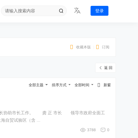
登录
收藏本版
|
订阅
返 回
全部主题
排序方式
全部时间
新窗
 正 市长 领导市政府全面工
自贸试验区（含 ...
3788
0