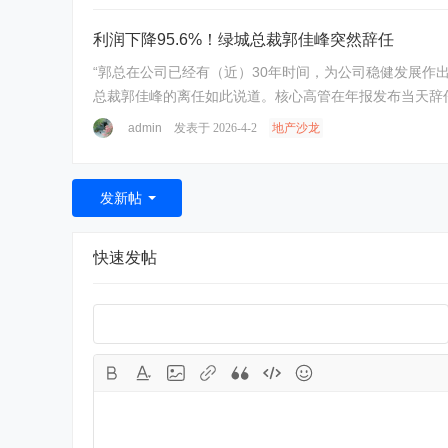
利润下降95.6%！绿城总裁郭佳峰突然辞任
“郭总在公司已经有（近）30年时间，为公司稳健发展作
admin
发表于 2026-4-2
地产沙龙
发新帖
快速发帖