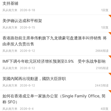
支持基辅
风从南方来
2026-6-18
1回复
美伊确认达成和平框架
风从南方来
2026-6-15
1回复
香港路劲前主席单伟豹旗下九龙塘豪宅盘遭滙丰叫停销售 将
由承按人负责出售
风从南方来
2026-6-12
2664阅读
IMF下调今年欧元区经济增长预测至0.9% 受中东战争影响
风从南方来
2026-6-12
2185阅读
英國內閣再出現動盪，國防大臣辞职
风从南方来
2026-6-12
2443阅读
如何在香港成立单一家族办公室（Single Family Office, 简
称 SFO）
风从南方来
2026-6-4
4回复