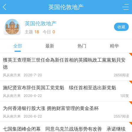
英国伦敦地产
英国伦敦地产
收藏
主题
18
今日
0
全部
最新
热门
精华
獲英王查理斯三世任命為新任首相的英國執政工黨黨魁貝安
德
风从南方来
2026-7-20
2656阅读
施纪贤宣布辞任英国工党党魁 续任首相至选出新党魁
风从南方来
2026-6-22
1回复
为何香港银行股大涨 拥抱财富管理的黄金圣杯
风从南方来
2026-6-22
2557阅读
七国集团峰会闭幕 同意乌克兰战场形势有改善 承诺继续