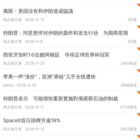
萬斯：美国沒有和伊朗達成協議
风从南方来
2026-4-12
1回复
特朗普：同意暂停对伊朗的轰炸和攻击行动 为期两星期
风从南方来
2026-4-8
1回复
西班牙加时1:0击败阿根廷 夺得足球世界杯冠军
风从南方来
2026-7-20
2481阅读
苹果一声“涨价”，亚洲“果链”几乎全线遭殃
admin
2026-6-26
2898阅读
特朗普表示 可能很快重新實施對俄羅斯石油的制裁
风从南方来
2026-6-17
2734阅读
SpaceX首日掛牌升逾19%
风从南方来
2026-6-13
2823阅读