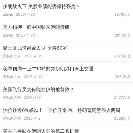
伊朗战火下 美股业绩能否保持强势？
admin
2026-4-20
3579阅读
美方扣押一艘中国驶来伊朗货船
admin
2026-4-20
2817阅读
赌王女儿何超蕸去世 享寿60岁
风从南方来
2026-4-15
2875阅读
美軍稱周一上午10時封鎖伊朗港口海上交通
风从南方来
2026-4-13
2971阅读
美国飞行员为何能在伊朗被营救？
风从南方来
2026-4-11
3477阅读
油价跌近6%或以上 金价升逾1% 特朗普同意停火两周
风从南方来
2026-4-8
3026阅读
美军已寻回在伊朗失踪的第二名机师