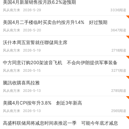
美国4月新屋销售按月跌6.2%逊预期
风从南方来
2026-5-29
3336阅读
美国4月二手楼临时买卖合约按月升1.4% 好过预期
风从南方来
2026-5-20
3647阅读
沃什本周五宣誓就任聯儲局主席
风从南方来
2026-5-19
2718阅读
中方同意订购200架波音飞机 不会向伊朗提供军事装备
风从南方来
2026-5-15
3271阅读
騰訊收購喜馬拉雅
风从南方来
2026-5-13
2785阅读
美國4月CPI按年升3.8% 創近3年新高
风从南方来
2026-5-13
2565阅读
高盛料联储局将减息时间表推迟一季 可能今年底才减息