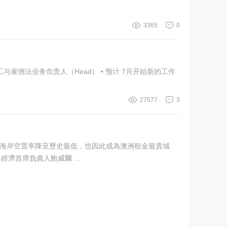
3365
0
27577
3
 而悉尼是最貴首府城市，房屋租金中位數每周750元。 Domain研究與經濟首席負責人鮑威爾 ...