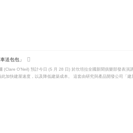
送車送包包」
re O'Neil) 預計今日 (5 月 28 日) 於坎培拉全國新聞俱樂部發
的創新開源「組裝式」(kit of parts) 房屋建造系統，期望藉此加快建屋速度，以及降低建築成本。 這套由研究