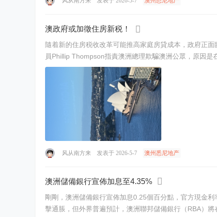
风从南方来
发表于 2026-5-7
澳州悉尼地产
澳政府或加徵住房新税！
隨着新的住房税收改革可能推高家庭房貸成本，政府正面臨違背選舉承諾的猛烈抨擊。 聯邦財政部長（Treasurer）Jim Chalmers。圖片：
风从南方来
发表于 2026-5-7
澳州悉尼地产
澳洲儲備銀行宣佈加息至4.35%
剛剛，澳洲儲備銀行宣佈加息0.25個百分點，官方現金利率從4.1%升至4.35%。 儘管聯邦財政部長（Treasurer）吉姆·查默斯（Jim