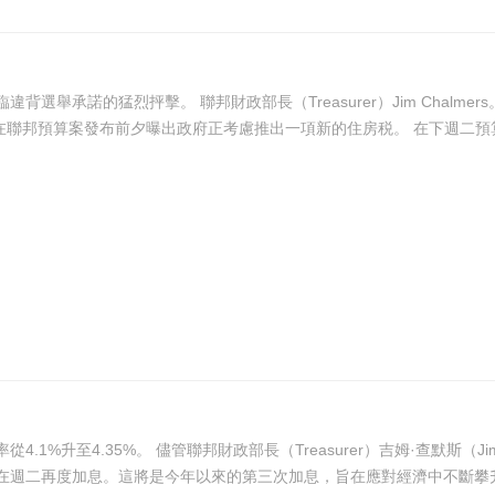
NewsWire / Martin Ollman。 Herbert選區聯邦議
員Phillip Thompson指責澳洲總理欺騙澳洲公眾，
 Chalmers）承諾下週的預算案將通過限制支出來助力抗