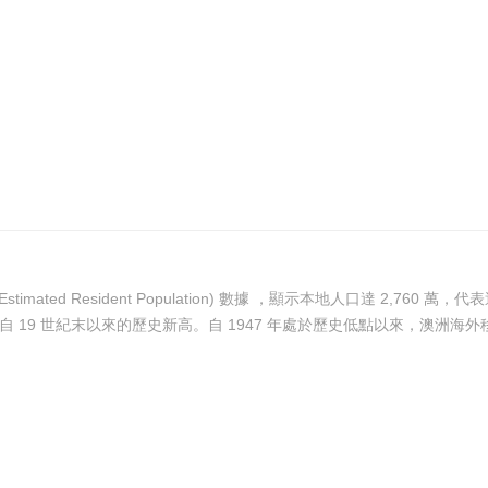
ed Resident Population) 數據 ，顯示本地人口達 2,760 萬，代表過
 19 世紀末以來的歷史新高。自 1947 年處於歷史低點以來，澳洲海外移民