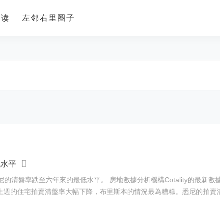
导读
左邻右里圈子
低水平
lity的最新數據顯示，上周各首府城市的住宅拍賣最終清盤率接近40%，
週的住宅拍賣清盤率大幅下降，布里斯本的情況最為糟糕。悉尼的拍賣清盤率創