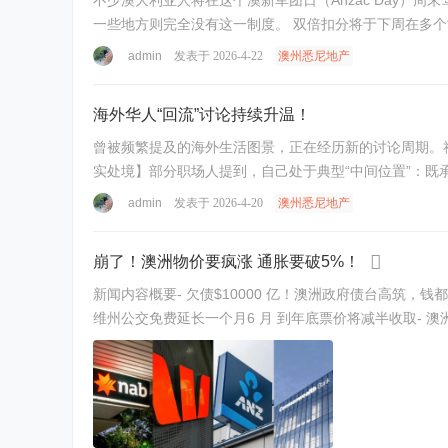
不少澳大利亚人将在这个澳新军团日（Anzac Day）
admin
发表于 2026-4-22
澳州悉尼地产
海外华人“回流”讨论持续升温！
曾被频繁提及的海外生活图景，正在经历新的讨论周期。
实处境】部分职场人提到，自己处于典型“中间位置”：既
admin
发表于 2026-4-20
澳州悉尼地产
崩了！澳洲物价要疯涨 通胀要破5%！
新闻内容概要- 欠债$10000 亿！澳洲政府债台高筑，
维州公交免费延长一个月6 月 到年底票价将减半收取- 澳洲