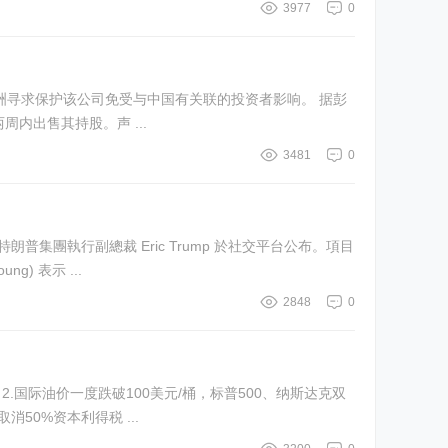
3977
0
，因澳洲寻求保护该公司免受与中国有关联的投资者影响。 据彭
内出售其持股。声 ...
3481
0
次子、特朗普集團執行副總裁 Eric Trump 於社交平台公布。項目
ung) 表示 ...
2848
0
议。 2.国际油价一度跌破100美元/桶，标普500、纳斯达克双
算将加大研发税务减免，但取消50%资本利得税 ...