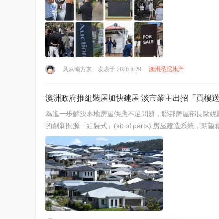
风从南方来
发表于 2026-6-29
澳州悉尼地产
澳洲政府推組裝屋加快建屋 淡市業主出招「買樓
為進一步解決本地房屋供應不足問題，聯邦房屋部長歐妮爾 (Cla