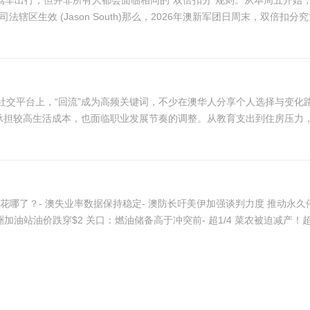
周末驾车出行，但并非所有人都会面临相同的“双倍扣分”规则。从本周五开
一些地方则完全没有这一制度。 双倍扣分将于下周在多个司法辖区生效 (Jason South)那么，2026年澳新军团
社交平台上，“回流”成为高频关键词，不少在澳华人分享个人选择与变化
承担较高生活成本，也面临职业发展节奏的调整。从教育支出到住房压力，日
钱都花哪了？- 澳失业率数据保持稳定- 澳防长吁美伊加强谈判力度 推动永
加油站油价跌穿$2 关口：燃油储备高于冲突前- 超1/4 菜农被迫减产！超市