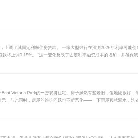
年利率可能创18年新高仅数周后，上调了其固定利率住房贷款。 西太银
行（Westpac）宣布，自住业主和投资者的固定利率住房贷款将上调0.15%。 “这一变化反映了固定利率融资
搬进了位于East Victoria Park的一套双拼住宅。房子虽然有些老旧，但
澳元，与此同时，房屋的维护问题也不断恶化——一下雨屋顶就漏水，洗衣房