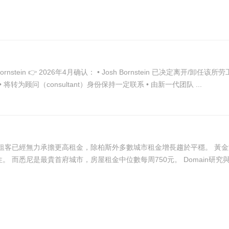
（非政府职位） ￼ 同时他本人也确认： • 在所内工作 29年 • 将转为顾问（consultant）身份保持一定联系 • 由新一代团队 ...
，除柏斯外多數城市租金增長趨於平穩。 黃金海岸空置率降至歷史最低，也因此成為澳洲租金最貴城
市，周租金中位數達900元，許多租客被迫退租與親友同住。