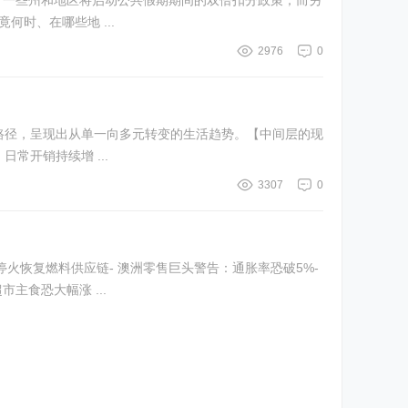
始，一些州和地区将启动公共假期期间的双倍扣分政策；而另
日周末，双倍扣分究竟何时、在哪些地 ...
2976
0
路径，呈现出从单一向多元转变的生活趋势。【中间层的现
常开销持续增 ...
3307
0
久停火恢复燃料供应链- 澳洲零售巨头警告：通胀率恐破5%-
主食恐大幅涨 ...