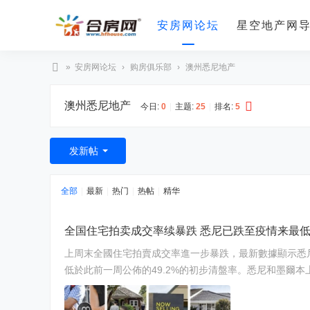
安房网论坛
星空地产网
»
安房网论坛
›
购房俱乐部
›
澳州悉尼地产
合
澳州悉尼地产
房
今日:
0
|
主题:
25
|
排名:
5
网
发新帖
全部
|
最新
|
热门
|
热帖
|
精华
全国住宅拍卖成交率续暴跌 悉尼已跌至疫情来最
上周末全國住宅拍賣成交率進一步暴跌，最新數據顯示悉尼的清盤率跌至六年來的最低水平。 房地數據分析機構Cota
低於此前一周公佈的49.2%的初步清盤率。悉尼和墨爾本上