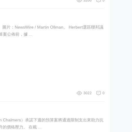
3200
0
原因是在聯邦預算案發布前夕曝出政府正考慮推出一項新的住房税。 在下週二預算案公佈前，據 ...
3022
0
擊通脹，但外界普遍預計，澳洲聯邦儲備銀行（RBA）將在週二再度加息。這將是今年以來的第三次加息，旨在應對經濟中不斷攀升的價格壓力。 在截 ...