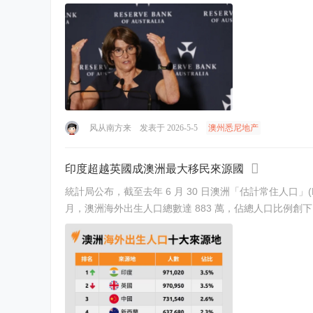
风从南方来
发表于 2026-5-5
澳州悉尼地产
印度超越英國成澳洲最大移民來源國
統計局公布，截至去年 6 月 30 日澳洲「估計常住人口」(Estimat
月，澳洲海外出生人口總數達 883 萬，佔總人口比例創下自