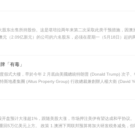
s Ltd的最大股东出售所持股份。这是堪培拉两年来第二次采取此类干预措施
元（2.09亿新元）的公司的六名股东，必须在星期一（5月18日）起的两周
品牌「有毒」
 層豪華度假式大樓，早於今年 2 月底由美國總統特朗普 (Donald Trump) 
負責發展項目的阿爾特斯地產集團 (Altus Property Group) 行政總裁兼創辦人楊大衛 (David Yo
周四 行情综述 1.澳股开盘预计大涨超1%，跟随美股大涨，市场押注美伊有望达成和平协
双刷新历史新高；AMD业绩预期提振AI板块，英伟达市值重回5万亿美元上方。 政策 1.澳洲下周联邦预