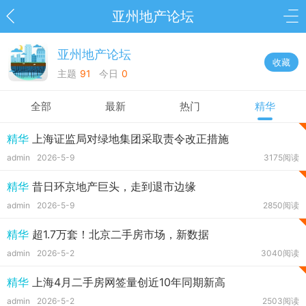
亚州地产论坛
亚州地产论坛
收藏
主题
91
今日
0
全部
最新
热门
精华
精华
上海证监局对绿地集团采取责令改正措施
admin
2026-5-9
3175阅读
精华
昔日环京地产巨头，走到退市边缘
admin
2026-5-9
2850阅读
精华
超1.7万套！北京二手房市场，新数据
admin
2026-5-2
3040阅读
精华
上海4月二手房网签量创近10年同期新高
admin
2026-5-2
2503阅读