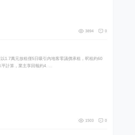
3894
0
1.7萬元放租僅5日吸引內地客零議價承租，呎租約60
若以現時的租金水平計算，業主享回報約4. ...
1503
0