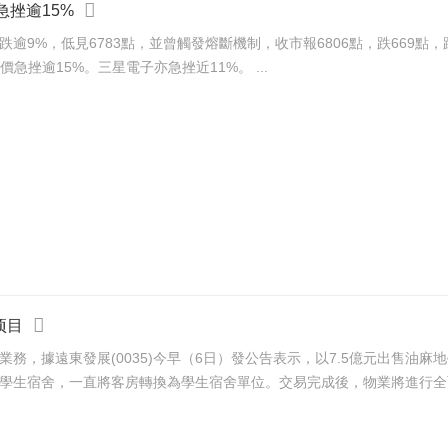
急挫逾15%
挫逾15%。三星電子亦急挫近11%。 ...
项目
業務，據遠東發展(0035)今早（6日）發公告表示，以7.5億元出售油
告指，該物業為油麻地學生宿舍，一直將客房轉換為學生宿舍單位。交易完成後，物業將進行