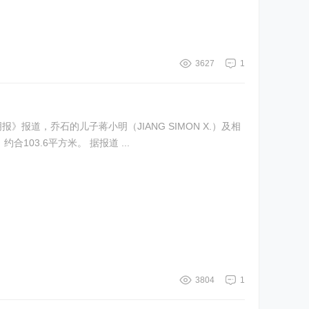
3627
1
关人士，上月通过买方公司S&J HKAPT LIMITED，以尺价2万2870元购入湾仔会景阁一伙高层两房单位，实用面积1115平方英尺，约合103.6平方米。 据报道 ...
3804
1