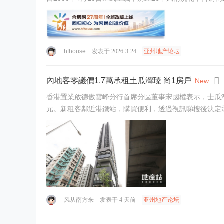
hfhouse
发表于 2026-3-24
亚州地产论坛
內地客零議價1.7萬承租土瓜灣瑧 尚1房戶
New
香港置業啟德傲雲峰分行首席分區董事宋國權表示，士瓜灣瑧
风从南方来
发表于
4 天前
亚州地产论坛