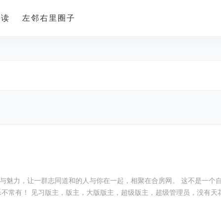
导读
左邻右里圈子
大海，春暖花开！ 跟帐留言报名吧。 千里马常有，但伯乐不常有！ 见习版主，版主，大版版主，超级版主，超级管理员，没有天