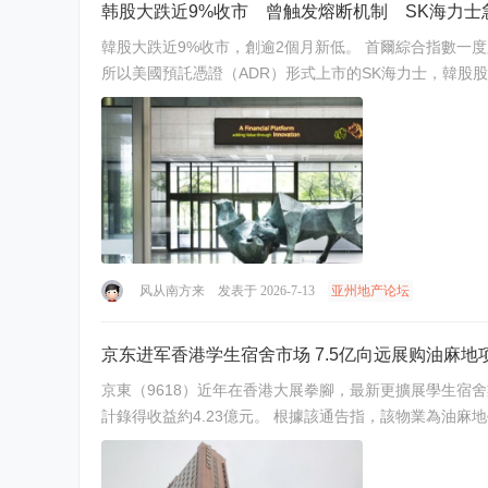
韩股大跌近9%收市 曾触发熔断机制 SK海力士
韓股大跌近9%收市，創逾2個月新低。 首爾綜合指數一度跌逾9%，低見6783點，並曾觸發熔斷機制，收市報6806點，跌669點，跌幅8.95%。 重磅半導體股被拋售，上周在納斯達克交易
所以美國預託憑證（ADR）形式上市的SK海力士，韓股股價急
风从南方来
发表于 2026-7-13
亚州地产论坛
京东进军香港学生宿舍市场 7.5亿向远展购油麻地
京東（9618）近年在香港大展拳腳，最新更擴展學生宿舍
計錄得收益約4.23億元。 根據該通