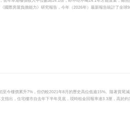
去年本港樓價收入中位數為14.1倍，即不吃不喝14.1年才能置業，雖
ia每年公布《國際房屋負擔能力》研究報告，今年（2026年）最新報告統計了全球9
至今樓價累升7%，但仍較2021年8月的歷史高位低逾15%。隨著貨尾
仍將持續，樓價有望重返2021年的歷史高位。 丘卓文指出，住宅樓市自去年下半年見底，現時租金回報率達3.3厘