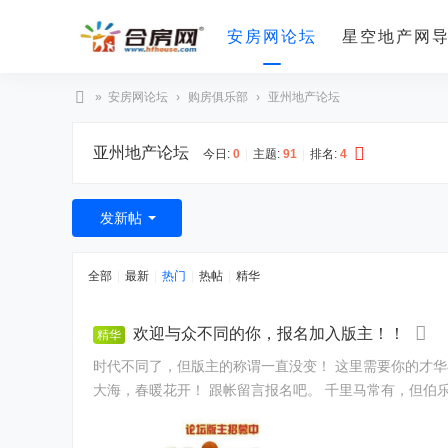
安房网论坛
星空地产网
»
安房网论坛
›
购房俱乐部
›
亚州地产论坛
合
亚州地产论坛
房
今日:
0
|
主题:
91
|
排名:
4
网
发新帖
全部
|
最新
|
热门
|
热帖
|
精华
欢迎与众不同的你，报名加入版主！！
精华
时代不同了，但版主的称谓一直没变！ 这里需要你的才华与魅力，让一群志同道和的人与你在一起，相聚在合房网。 这不是一个自留地，而且一个广阔天地，任你飞扬！ 记录现在，面向