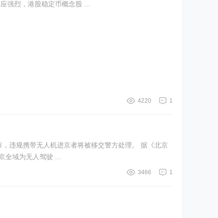
强烈，港股稳定币概念股 ...
4220
1
规携带无人机进京者将被移交警方处理。 据《北京
7日）经由市人大常委会表决通过，5月1日起实施。 新规明确，北京全域为无人驾驶 ...
3466
1