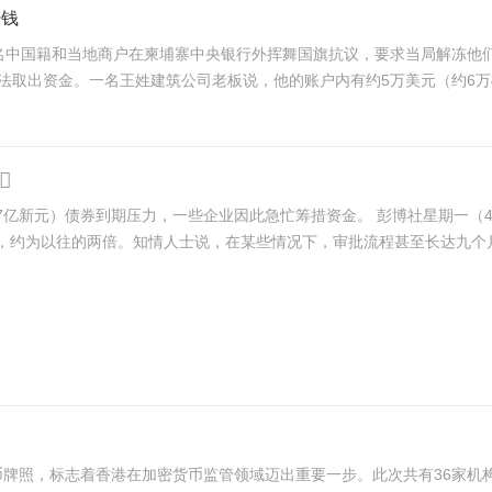
汗钱
名中国籍和当地商户在柬埔寨中央银行外挥舞国旗抗议，要求当局解冻他们
取出资金。一名王姓建筑公司老板说，他的账户内有约5万美元（约6万400
77亿新元）债券到期压力，一些企业因此急忙筹措资金。 彭博社星期一（
定币牌照，标志着香港在加密货币监管领域迈出重要一步。此次共有36家机