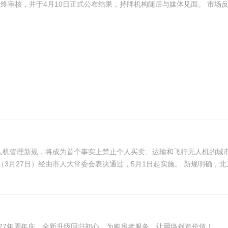
最终审核，并于4月10日正式公布结果，持牌机构随后与媒体见面。 市场反应
机管理新规，将成为首个事实上禁止个人买卖、运输和飞行无人机的城市，违
日报》报道，《北京市无人驾驶航空器管理规定》星期五（3月2
房网27年周年庆，全新升级回归初心，为购房者服务，让网络创造价值！