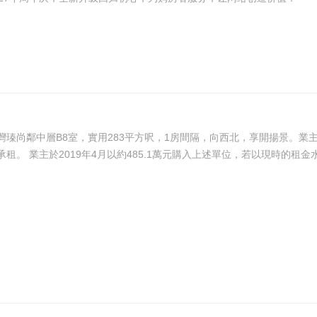
尚鄰中層B8室，實用283平方呎，1房間隔，向西北，享開揚景。業主以
元。新租客鄰近港鐵站，購買便利，透過視訊睇樓後決定承租。 業主於2019年4月以約485.1萬元購入上述單位，