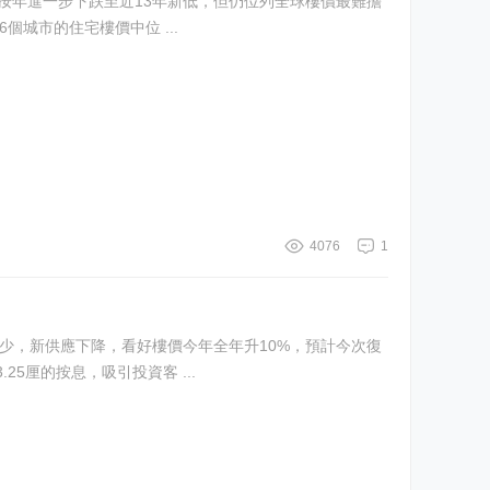
然按年進一步下跌至近13年新低，但仍位列全球樓價最難擔
6個城市的住宅樓價中位 ...
4076
1
減少，新供應下降，看好樓價今年全年升10%，預計今次復
，高於約3.25厘的按息，吸引投資客 ...