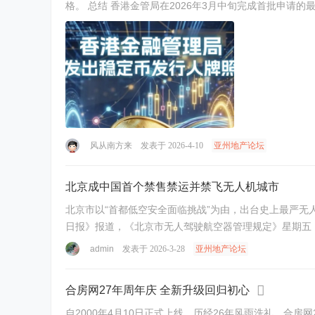
格。 总结 香港金管局在2026年3月中旬完成首批申请的
风从南方来
发表于 2026-4-10
亚州地产论坛
北京成中国首个禁售禁运并禁飞无人机城市
北京市以“首都低空安全面临挑战”为由，出台史上最严无人
admin
发表于 2026-3-28
亚州地产论坛
合房网27年周年庆 全新升级回归初心
自2000年4月10日正式上线，历经26年风雨洗礼，合