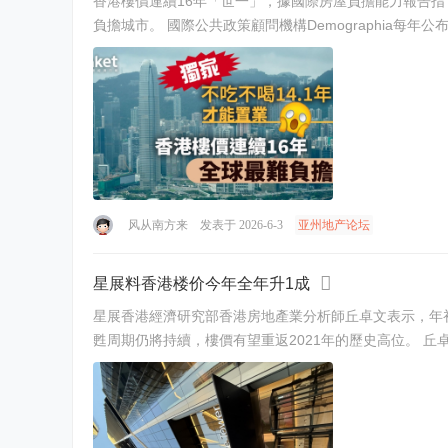
香港樓價連續16年「世一」，據國際房屋負擔能力報告指，
負擔城市。 國際公共政策顧問機構Demograph
风从南方来
发表于 2026-6-3
亚州地产论坛
星展料香港楼价今年全年升1成
星展香港經濟研究部香港房地產業分析師丘卓文表示，年初
甦周期