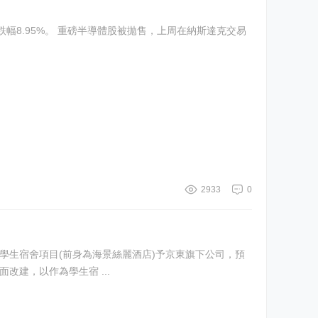
2933
0
麻地學生宿舍項目(前身為海景絲麗酒店)予京東旗下公司，預
全面改建，以作為學生宿 ...