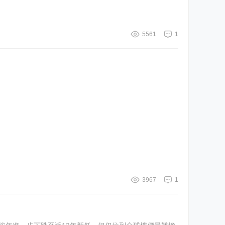
5561
1
3967
1