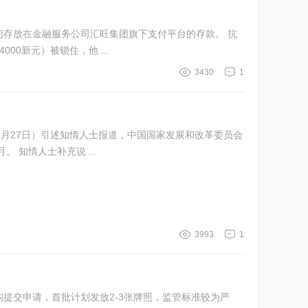
存放在金融服务公司汇旺集团旗下支付平台的存款。 抗
0新元）被锁住，他 ...
3430
1
4月27日）引述知情人士报道，中国国家发展和改革委员会
审批一年期及以上债券及贷款额度，如今需时四至六个月，约为以往的两倍。知情人士说，在某些情况下，审批流程甚至长达九个月。 知情人士补充说 ...
3993
1
构提交申请，首批计划发放2-3张牌照，监管标准较为严