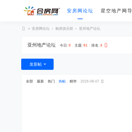
安房网论坛
星空地产网
»
安房网论坛
›
购房俱乐部
›
亚州地产论坛
合
亚州地产论坛
房
今日:
0
|
主题:
91
|
排名:
4
网
发新帖
全部
|
最新
|
热门
|
热帖
|
精华
|
2026-08-07