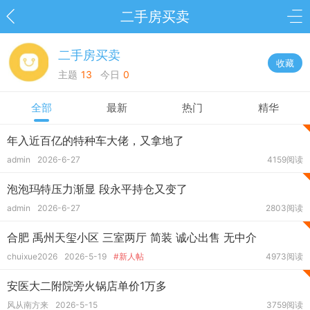
二手房买卖
二手房买卖
收藏
主题
13
今日
0
全部
最新
热门
精华
年入近百亿的特种车大佬，又拿地了
admin
2026-6-27
4159阅读
泡泡玛特压力渐显 段永平持仓又变了
admin
2026-6-27
2803阅读
合肥 禹州天玺小区 三室两厅 简装 诚心出售 无中介
chuixue2026
2026-5-19
#新人帖
4973阅读
安医大二附院旁火锅店单价1万多
风从南方来
2026-5-15
3759阅读