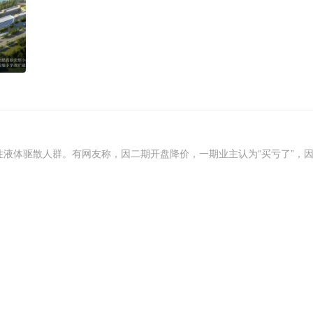
性液体驱散人群。有网友称，因二期开盘降价，一期业主认为“买亏了”，