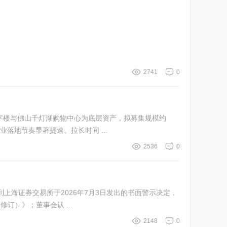
2741
0
甲级写字楼与佛山千灯湖购物中心为底层资产，拟募集规模约
行业落地节奏显著提速。拉长时间 ...
2536
0
到上海证券交易所于2026年7月3日发出的书面警示决定，
订）》；董事会认 ...
2148
0