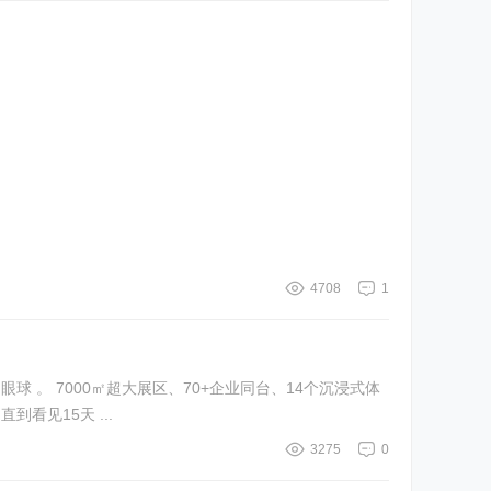
4708
1
4个沉浸式体
一开始我以为就是普通房产展，直到看见15天 ...
3275
0