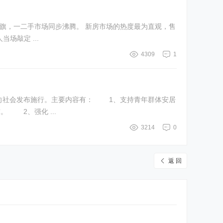
场敲定 ...
4309
1
要内容有： 1、支持青年群体安居
置业 鼓励金融机构面向35周岁以下来郑就业创业青年群体，推出特色金融产品和服务，更好满足青年群体多元化住房信贷需求。 2、强化 ...
3214
0
返 回