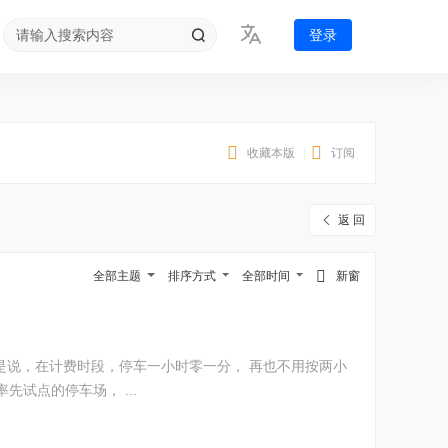
登录
收藏本版
|
订阅
返 回
全部主题
排序方式
全部时间
新窗
是说，在计费时段，停车一小时零一分， 再也不用按两小
时缴费了，只需要按61分钟收费， 每一分钟，都有据可依。 对于买菜、接送、短时办事的市民而言，停车花销能明显减少。 这次率先试点的停车场， ...