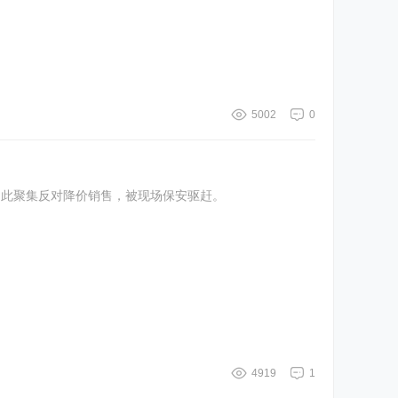
5002
0
因此聚集反对降价销售，被现场保安驱赶。
4919
1