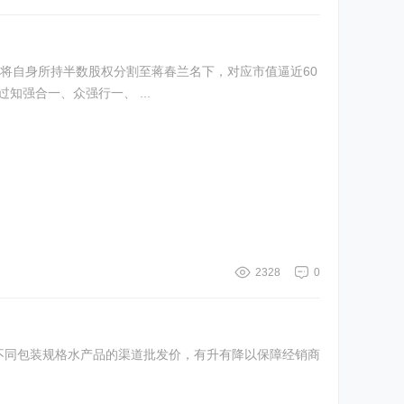
将自身所持半数股权分割至蒋春兰名下，对应市值逼近60
强合一、众强行一、 ...
2328
0
不同包装规格水产品的渠道批发价，有升有降以保障经销商