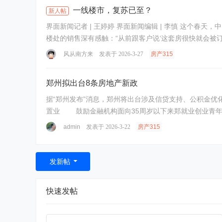
一线楼市，复苏已至？
新人帖
界面新闻记者 | 王婷婷 界面新闻编辑 | 李慎 这个春天，中国一线城市的楼市终于久违的热闹起来。上海一马当先，扛起楼市复苏大旗，一二手市场同步沸腾。 新房市场的热度最为直观，售
楼处的销售深有感触：“从前跟客户说‘这套房很快就会被订
风从南方来
发表于 2026-3-27
房产315
郑州拟出台8条房地产新政
据“郑州发布”消息，郑州将出台涉及信贷支持、公积金优化、群
admin
发表于 2026-3-22
房产315
发新帖
快速发帖