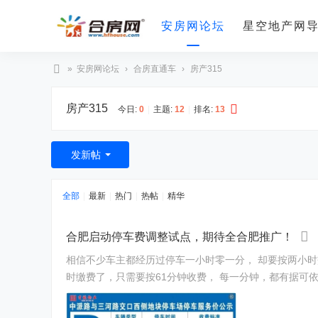
安房网论坛
星空地产网
»
安房网论坛
›
合房直通车
›
房产315
合
房产315
房
今日:
0
|
主题:
12
|
排名:
13
网
发新帖
全部
|
最新
|
热门
|
热帖
|
精华
合肥启动停车费调整试点，期待全合肥推广！
相信不少车主都经历过停车一小时零一分， 却要按两小时