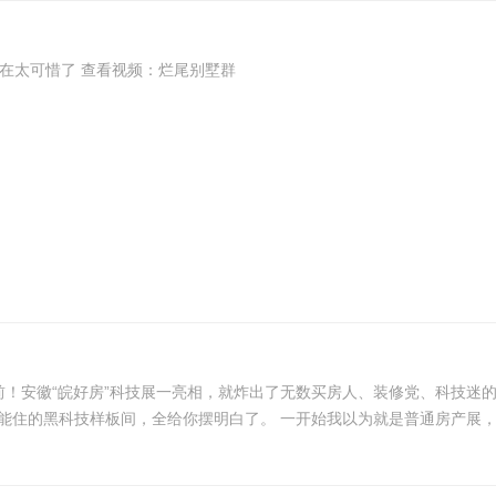
安徽最大的烂尾别墅群，1000多栋湖景房废弃无人住，实在太可惜了 查看视频：烂尾别墅群
展一亮相，就炸出了无数买房人、装修党、科技迷的眼球 。 7000㎡超大展区、70+企业同台、1
验区+5个太空舱，免费开放！从住建部最新住宅规范，到能住的黑科技样板间，全给你摆明白了。 