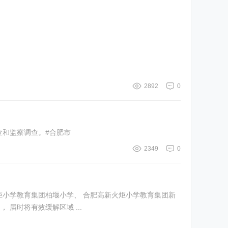
2892
0
查和监察调查。#合肥市
2349
0
炬小学教育集团柏堰小学、 合肥高新火炬小学教育集团新
 届时将有效缓解区域 ...