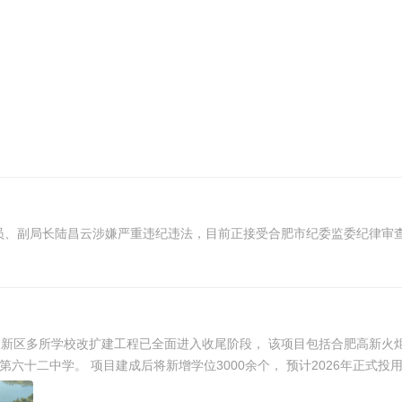
员、副局长陆昌云涉嫌严重违纪违法，目前正接受合肥市纪委监委纪律审
肥高新区多所学校改扩建工程已全面进入收尾阶段， 该项目包括合肥高新火
十二中学。 项目建成后将新增学位3000余个， 预计2026年正式投用，