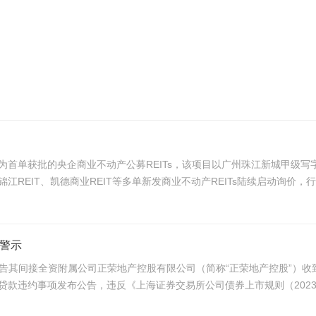
发售。作为首单获批的央企商业不动产公募REITs，该项目以广州珠江新城
、锦江REIT、凯德商业REIT等多单新发商业不动产REITs陆续启动询价，
面警示
）公告其间接全资附属公司正荣地产控股有限公司（简称“正荣地产控股”）收
款违约事项发布公告，违反《上海证券交易所公司债券上市规则（2023修