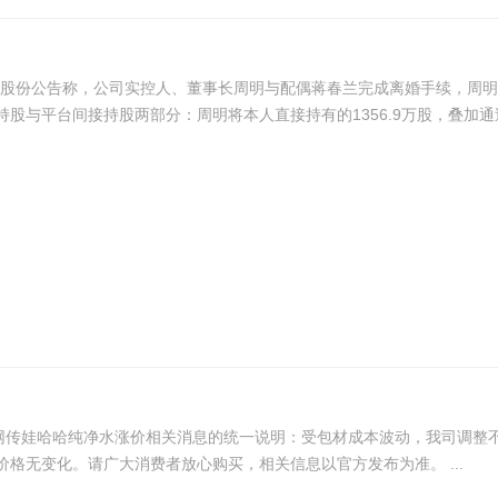
一股份公告称，公司实控人、董事长周明与配偶蒋春兰完成离婚手续，周明
与平台间接持股两部分：周明将本人直接持有的1356.9万股，叠加通过知
日网传娃哈哈纯净水涨价相关消息的统一说明：受包材成本波动，我司调整
伙伴稳定经营。全线纯净水终端零售价不变，消费者购买价格无变化。请广大消费者放心购买，相关信息以官方发布为准。 ...