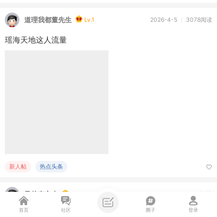
道理我都董先生
Lv.1
2026-4-5
/
3078阅读
瑶海天地这人流量
新人帖
热点头条
风从南方来
Lv.7
2026-4-5
/
2717阅读
首页
社区
圈子
登录
美军已寻回在伊朗失踪的第二名机师