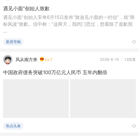
admin
Lv.9
2026-6-15
/
2413阅读
遇见小面”创始人致歉
遇见小面”创始人宋奇6月15日发布“致渝见小面的一封信”，就“商
标风波”致歉。信中称：“这两天，我闭门思过，想着除了道歉我
...
新房导购
风从南方来
Lv.7
2026-6-15
/
12回复
中国政府债务突破100万亿元人民币 五年内翻倍