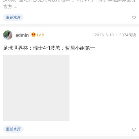
全域投放无人驾驶网约车？深圳辟谣
21世纪经济报道记者 陈思琦 深圳报道 近日，部分网帖宣称
深圳将“全域开放无人驾驶出租车”。6月18日，深圳本地媒体援引
官方 ...
董铺水库
admin
Lv.9
2026-6-19
/
3374阅读
足球世界杯：瑞士4-1波黑，暂居小组第一