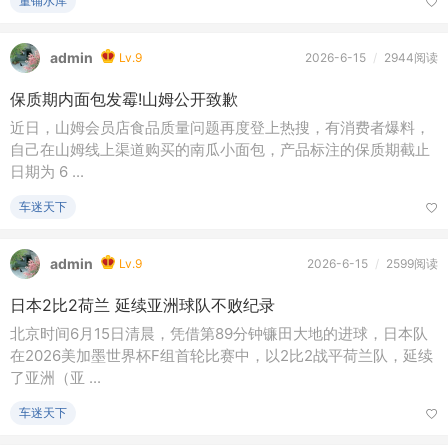
季。截至6月9日，7月出入境航线机票预订量超342万张，同比
增长约5%。 ...
董铺水库
admin
Lv.9
2026-6-15
/
2944阅读
保质期内面包发霉!山姆公开致歉
近日，山姆会员店食品质量问题再度登上热搜，有消费者爆料，
自己在山姆线上渠道购买的南瓜小面包，产品标注的保质期截止
日期为 6 ...
车迷天下
admin
Lv.9
2026-6-15
/
2599阅读
日本2比2荷兰 延续亚洲球队不败纪录
北京时间6月15日清晨，凭借第89分钟镰田大地的进球，日本队
在2026美加墨世界杯F组首轮比赛中，以2比2战平荷兰队，延续