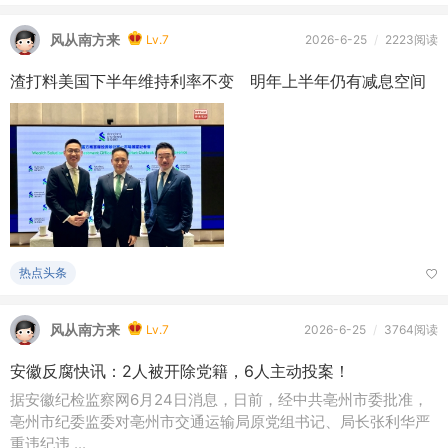
风从南方来
Lv.7
2026-6-25
/
2223阅读
渣打料美国下半年维持利率不变 明年上半年仍有减息空间
热点头条
风从南方来
Lv.7
2026-6-25
/
3764阅读
安徽反腐快讯：2人被开除党籍，6人主动投案！
据安徽纪检监察网6月24日消息，日前，经中共亳州市委批准，
亳州市纪委监委对亳州市交通运输局原党组书记、局长张利华严
重违纪违 ...