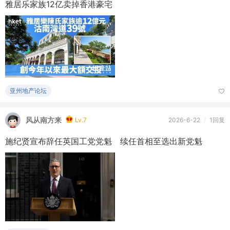
雅居乐家族12亿卖掉香港豪宅
亚州地产论坛
风从南方来
Lv.7
2026-6-22
/
1回复
施纪贤宣布辞任英国工党党魁 续任首相至选出新党魁