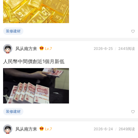
装修建材
风从南方来
Lv.7
2026-6-25
/
2445阅读
人民幣中間價創近1個月新低
装修建材
风从南方来
Lv.7
2026-6-24
/
2649阅读