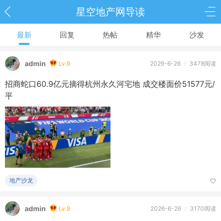
星空地产网导读
最新
回复
热帖
精华
沙发
admin
Lv.9
2026-6-26
/
3478阅读
招商蛇口60.9亿元摘得杭州永久河宅地 成交楼面价51577元/
平
地产沙龙
admin
Lv.9
2026-6-26
/
3170阅读