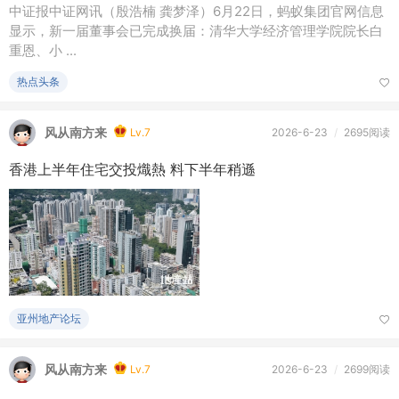
中证报中证网讯（殷浩楠 龚梦泽）6月22日，蚂蚁集团官网信息
显示，新一届董事会已完成换届：清华大学经济管理学院院长白
重恩、小 ...
热点头条
风从南方来
Lv.7
2026-6-23
/
2695阅读
香港上半年住宅交投熾熱 料下半年稍遜
亚州地产论坛
风从南方来
Lv.7
2026-6-23
/
2699阅读