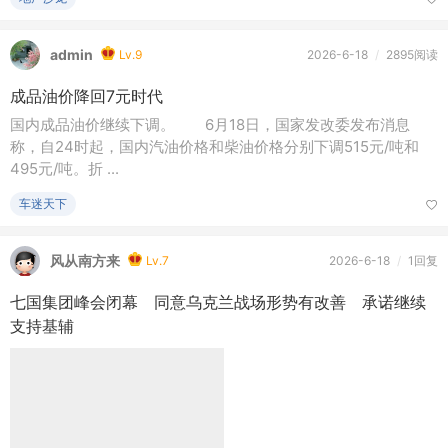
金注入到融资机制创新，2026年以来，城市更新正以前所未有的
力度和速 ...
地产沙龙
admin
Lv.9
2026-6-18
/
2895阅读
成品油价降回7元时代
国内成品油价继续下调。 6月18日，国家发改委发布消息
称，自24时起，国内汽油价格和柴油价格分别下调515元/吨和
495元/吨。折 ...
车迷天下
风从南方来
Lv.7
2026-6-18
/
1回复
七国集团峰会闭幕 同意乌克兰战场形势有改善 承诺继续
支持基辅