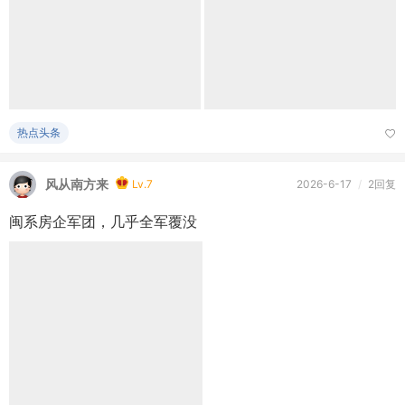
风从南方来
Lv.7
2026-6-17
/
3190阅读
中国房企“大撤退”死亡图谱（2019—2026）
热点头条
风从南方来
Lv.7
2026-6-17
/
2回复
闽系房企军团，几乎全军覆没