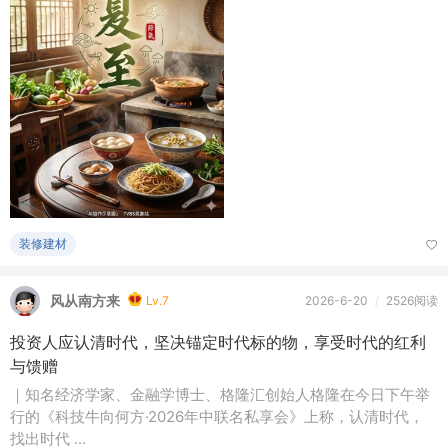
装修建材
风从南方来
Lv.7
2026-6-20
/
2526阅读
投资人应认清时代，坚决锚定时代标的物，享受时代的红利
与馈赠
｜知名经济学家、金融学博士、格隆汇创始人格隆在今日下午举
行的《科技牛向何方·2026年中联名私享会》上称，认清时代，
找出时代 ...