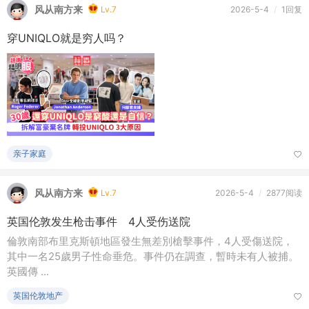
风从南方来
Lv.7
2026-5-4
/
1回复
穿UNIQLO就是穷人吗？
亲子家庭
风从南方来
Lv.7
2026-5-4
/
2877阅读
英国伦敦发生枪击事件 4人受伤送院
倫敦南部布里克斯頓地區發生無差別槍擊事件，4人受傷送院，
其中一名25歲男子性命垂危。事件仍在調查，暫時未有人被捕。
英國傳 ...
英国伦敦地产