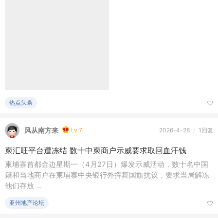
热点头条
风从南方来
Lv.7
2026-4-28
/
1回复
柬汇旺平台遭冻结 数十中柬商户示威要求取回血汗钱
柬埔寨首都金边星期一（4月27日）爆发示威活动，数十名中国
籍和当地商户在柬埔寨中央银行外挥舞国旗抗议，要求当局解冻
他们存放 ...
亚州地产论坛
风从南方来
Lv.7
2026-4-28
/
1回复
南京一派出所副所长诱骗六名未成年人吸毒
江苏省南京一派出所副所长为完成“查处任务”，设计诱骗六名未
成年人吸毒。据《新京报》报道，这位马姓派出所前副所长近日
以欺 ...