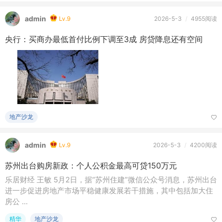
admin
Lv.9
2026-5-3
/
4955阅读
央行：买商办最低首付比例下调至3成 房贷降息还有空间
地产沙龙
admin
Lv.9
2026-5-3
/
4200阅读
苏州出台购房新政：个人公积金最高可贷150万元
乐居财经 王敏 5月2日，据“苏州住建”微信公众号消息，苏州出台
进一步促进房地产市场平稳健康发展若干措施，其中包括加大住
房公 ...
精华
地产沙龙