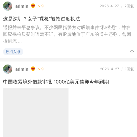
亚州地产论坛
admin
Lv.9
2026-4-27
/
3610阅读
OpenAI要做手机了？
OpenAI要做手机了？曾定义生成式AI的OpenAI，或有意向硬件
终端发起总攻。4月27日，天风国际证券分析师郭明錤发文称，
OpenAI计划 ...
美国纽约地产
admin
Lv.9
2026-4-27
/
3526阅读
事业单位下午3点无人在岗，纠风之前先查查养了多少闲人
近日，有网民通过短视频反映，广西钦州市钦北区小董镇农业服
务中心在工作日15时4分仍无工作人员在岗，该情况引发社会关
注。小董 ...