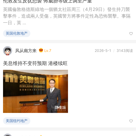
伦敦发生反犹恐袭 怖威胁等级上调至严重
英國倫敦格德斯綠地一個猶太社區周三（4月29日）發生持刀襲
擊事件，造成兩人受傷，英國警方將事件定性為恐怖襲擊。事隔
一日，英 ...
英国伦敦地产
风从南方来
Lv.7
2026-5-1
/
3143阅读
美息维持不变符预期 港楼续旺
美国纽约地产