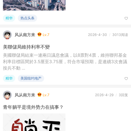
精华
热点头条
风从南方来
Lv.7
2026-4-30
/
3013阅读
美聯儲局維持利率不變
美國聯儲局結束一連兩日議息會議，以8票對4票，維持聯邦基金
利率目標區間於3.5厘至3.75厘，符合市場預期，是連續3次會議
按兵不動 ...
精华
美国纽约地产
风从南方来
Lv.7
2026-4-29
/
3回复
青年躺平是境外势力在搞事？