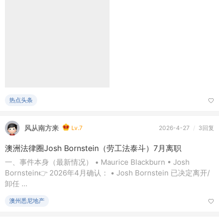
Bornstein👉 2026年4月确认： • Josh Bornstein 已决定离开/
卸任 ...
澳州悉尼地产
admin
Lv.9
2026-4-27
/
2回复
这是深圳？女子“裸检”被指过度执法
通报并未平息争议。不少网民指警方对吸烟事件“和稀泥”，并在
回应裸检质疑时语焉不详。有IP属地位于广东的博主还称，曾因
捡到流 ...
热点头条
admin
Lv.9
2026-4-27
/
1回复
中国收紧境外借款审批 1000亿美元债券今年到期