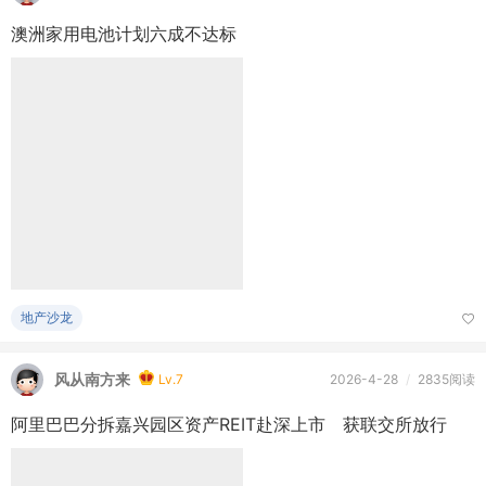
地产沙龙
风从南方来
Lv.7
2026-4-28
/
2835阅读
阿里巴巴分拆嘉兴园区资产REIT赴深上市 获联交所放行
热点头条
风从南方来
Lv.7
2026-4-27
/
3回复
澳洲法律圈Josh Bornstein（劳工法泰斗）7月离职
一、事件本身（最新情况） • Maurice Blackburn • Josh