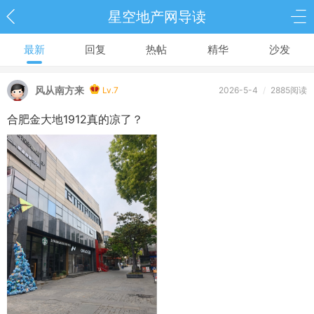
星空地产网导读
最新
回复
热帖
精华
沙发
风从南方来
Lv.7
2026-5-4
/
2885阅读
合肥金大地1912真的凉了？