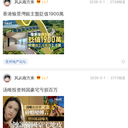
风从南方来
Lv.7
2026-5-1
/
2738阅读
香港愉景灣銀主盤貶值1900萬
亚州地产论坛
风从南方来
Lv.7
2026-5-1
/
2771阅读
汤唯投资韩国豪宅亏损百万