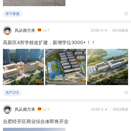
亲子家庭
风从南方来
Lv.7
2026-5-4
/
5024阅读
高新区4所学校改扩建，新增学位3000+！！
房产315
风从南方来
Lv.7
2026-5-4
/
3652阅读
合肥经开区商业综合体即将开业