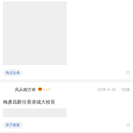
风从南方来
Lv.7
2026-4-24
/
2863阅读
以色列黎巴嫩同意延長停火三周
美國總統特朗普在白宮會見以色列和黎巴嫩駐美大使後，宣布以
黎雙方同意延長停火三周。特朗普又表示，不急於同伊朗達成協
議，但 ...
美国纽约地产
风从南方来
Lv.7
2026-4-24
/
2552阅读
香港8所大學躋身《泰晤士高等教育》亞洲百強
本港8所資助大學，在最新公布的《泰晤士高等教育》亞洲大學
排名當中，全部躋身亞洲100強。其中，香港大學為本港院校中
排名最高， ...
热点头条
风从南方来
Lv.7
2026-4-24
/
2836阅读