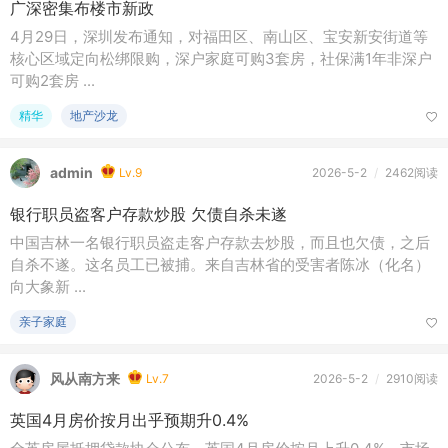
广深密集布楼市新政
4月29日，深圳发布通知，对福田区、南山区、宝安新安街道等
核心区域定向松绑限购，深户家庭可购3套房，社保满1年非深户
可购2套房 ...
精华
地产沙龙
admin
Lv.9
2026-5-2
/
2462阅读
银行职员盗客户存款炒股 欠债自杀未遂
中国吉林一名银行职员盗走客户存款去炒股，而且也欠债，之后
自杀不遂。这名员工已被捕。来自吉林省的受害者陈冰（化名）
向大象新 ...
亲子家庭
风从南方来
Lv.7
2026-5-2
/
2910阅读
英国4月房价按月出乎预期升0.4%