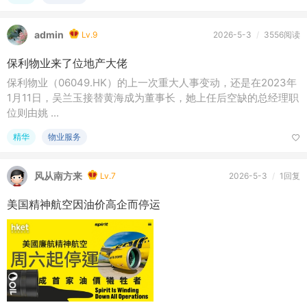
admin
Lv.9
2026-5-3
/
3556阅读
保利物业来了位地产大佬
保利物业（06049.HK）的上一次重大人事变动，还是在2023年
1月11日，吴兰玉接替黄海成为董事长，她上任后空缺的总经理职
位则由姚 ...
精华
物业服务
风从南方来
Lv.7
2026-5-3
/
1回复
美国精神航空因油价高企而停运