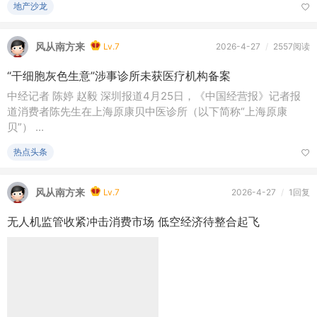
热点头条
风从南方来
Lv.7
2026-4-27
/
2312阅读
中科院主任伍浩受查 曾任發改委秘書長
中央紀委國家監委網站上周六（25日）稱，中國科學院科技創新
發展中心黨委副書記、主任伍浩涉嫌嚴重違紀違法，目前正接受
中央紀委 ...
热点头条
风从南方来
Lv.7
2026-4-26
/
2953阅读
青岛一路口横杆装十余个摄像头 当地公安致歉