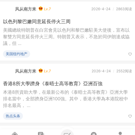
出生率断崖式下跌的后果，终于开始集中爆发了。
亲子家庭
风从南方来
Lv.7
2026-4-24
/
3541阅读
黄金海岸超悉尼成租金最贵
澳州悉尼地产
风从南方来
Lv.7
2026-4-24
/
2474阅读
香港業主見市旺上調叫價 太古城園景2房則王970萬易手
中原地產太古城東山閣資深區域營業董事趙鴻運表示，分行剛促
成太古城夏宮閣中低層G室買賣成交，實用面積580平方呎，屬2
房則王間 ...