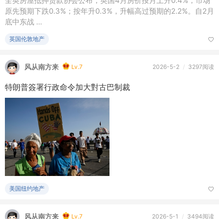
全英房屋抵押贷款协会公布，英国4月房价按月上升0.4%，市场
原先预期下跌0.3%；按年升0.3%，升幅高过预期的2.2%。自2月
底中东战 ...
英国伦敦地产
风从南方来
Lv.7
2026-5-2
/
3297阅读
特朗普簽署行政命令加大對古巴制裁
美国纽约地产
风从南方来
Lv.7
2026-5-1
/
3494阅读