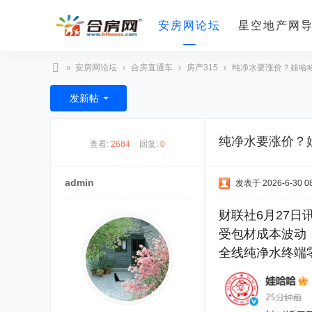
安房网论坛
星空地产网
»
安房网论坛
›
合房直通车
›
房产315
›
纯净水要涨价？娃哈
合
发新帖
房
网
纯净水要涨价？
查看:
2684
|
回复:
0
admin
发表于 2026-6-30 08
财联社6月27
受包材成本波动
全线纯净水终端