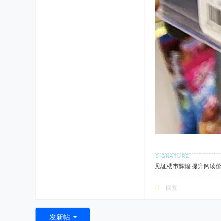
见证楼市辉煌 提升阅读
回复
发新帖