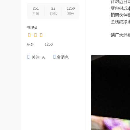
251
22
1256
主题
回帖
积分
管理员
积分
1256
关注TA
发消息