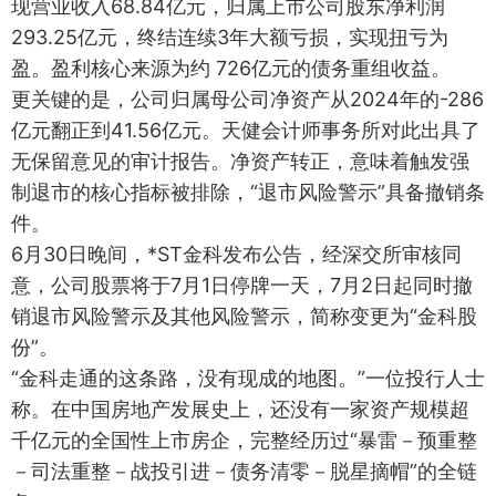
现营业收入68.84亿元，归属上市公司股东净利润
293.25亿元，终结连续3年大额亏损，实现扭亏为
盈。盈利核心来源为约 726亿元的债务重组收益。
更关键的是，公司归属母公司净资产从2024年的-286
亿元翻正到41.56亿元。天健会计师事务所对此出具了
无保留意见的审计报告。净资产转正，意味着触发强
制退市的核心指标被排除，“退市风险警示”具备撤销条
件。
6月30日晚间，*ST金科发布公告，经深交所审核同
意，公司股票将于7月1日停牌一天，7月2日起同时撤
销退市风险警示及其他风险警示，简称变更为“金科股
份”。
“金科走通的这条路，没有现成的地图。”一位投行人士
称。在中国房地产发展史上，还没有一家资产规模超
千亿元的全国性上市房企，完整经历过“暴雷－预重整
－司法重整－战投引进－债务清零－脱星摘帽”的全链