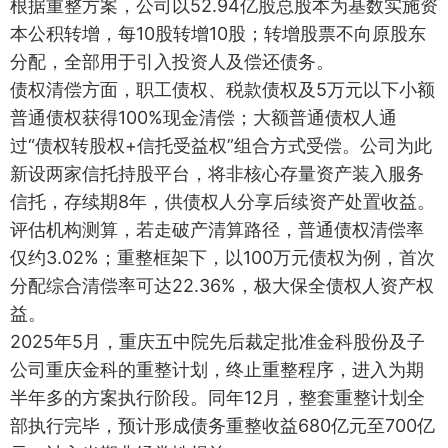
根据重整方案，公司以52.94亿股总股本为基数实施资
本公积转增，每10股转增10股；转增股票不向原股东
分配，全部用于引入投资人及偿还债务。
债权清偿方面，职工债权、税款债权及5万元以下小额
普通债权获得100%现金清偿；大额普通债权人通
过“债权转股权+信托受益权”组合方式受偿。公司为此
新设两家信托持股平台，将非核心存量资产装入服务
信托，存续期8年，供债权人分享后续资产处置收益。
评估机构测算，若走破产清算路径，普通债权清偿率
仅约3.02%；重整框架下，以100万元债权为例，首次
分配综合清偿率可达22.36%，极大保全债权人资产权
益。
2025年5月，重庆五中院先后裁定批准金科股份及子
公司重庆金科的重整计划，终止重整程序，进入为期
半年多的方案执行阶段。同年12月，整套重整计划全
部执行完毕，预计形成债务重整收益680亿元至700亿