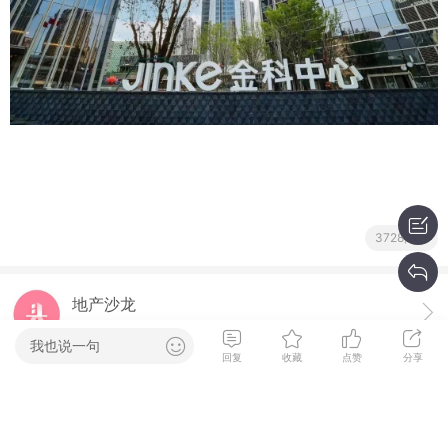
3728阅读
地产沙龙
主题
93
帖数
115
我也说一句
回复
收藏
点赞
分享
0回复