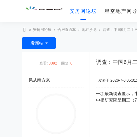
安房网论坛
星空地产网
»
安房网论坛
›
合房直通车
›
地产沙龙
›
调查：中国6月二手
合
发新帖
房
网
调查：中国6月
查看:
3892
|
回复:
0
风从南方来
发表于 2026-7-6 05:31
一项最新调查显示，
中指研究院星期三（7