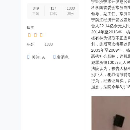
宁经济技术开发总公
科学园管委会常务副
349
117
1333
领导、副主任、常务
主题
回帖
积分
宁滨江经济开发区发
合人22.14亿余元人
版主
2014年至2016
杨有林为谋取不正当利
利，先后两次挪用该
积分
1333
2003年至2009
恶劣社会影响；违规退
关注TA
发消息
犯罪所得100万元人
法院认为，被告人杨
别巨大，犯罪情节特
行为，经查证属实，
据悉，法院今年3月1