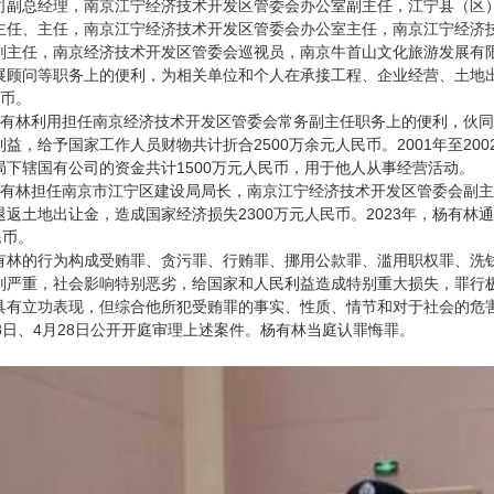
司副总经理，南京江宁经济技术开发区管委会办公室副主任，江宁县（区
主任、主任，南京江宁经济技术开发区管委会办公室主任，南京江宁经济
副主任，南京经济技术开发区管委会巡视员，南京牛首山文化旅游发展有
展顾问等职务上的便利，为相关单位和个人在承接工程、企业经营、土地
民币。
年，杨有林利用担任南京经济技术开发区管委会常务副主任职务上的便利，伙同他
益，给予国家工作人员财物共计折合2500万余元人民币。2001年至2
局下辖国有公司的资金共计1500万元人民币，用于他人从事经营活动。
年，杨有林担任南京市江宁区建设局局长，南京江宁经济技术开发区管委会
返土地出让金，造成国家经济损失2300万元人民币。2023年，杨有
民币。
有林的行为构成受贿罪、贪污罪、行贿罪、挪用公款罪、滥用职权罪、洗
别严重，社会影响特别恶劣，给国家和人民利益造成特别重大损失，罪行
具有立功表现，但综合他所犯受贿罪的事实、性质、情节和对于社会的危
8日、4月28日公开开庭审理上述案件。杨有林当庭认罪悔罪。