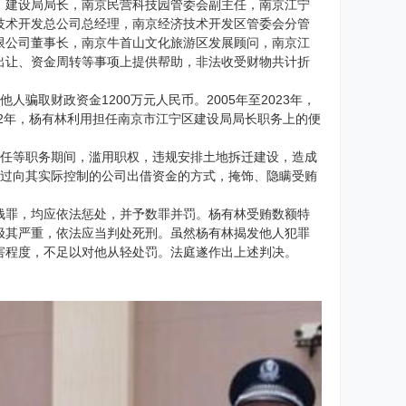
）建设局局长，南京民营科技园管委会副主任，南京江宁
技术开发总公司总经理，南京经济技术开发区管委会分管
限公司董事长，南京牛首山文化旅游区发展顾问，南京江
出让、资金周转等事项上提供帮助，非法收受财物共计折
人骗取财政资金1200万元人民币。2005年至2023年，
002年，杨有林利用担任南京市江宁区建设局局长职务上的便
副主任等职务期间，滥用职权，违规安排土地拆迁建设，造成
林通过向其实际控制的公司出借资金的方式，掩饰、隐瞒受贿
钱罪，均应依法惩处，并予数罪并罚。杨有林受贿数额特
极其严重，依法应当判处死刑。虽然杨有林揭发他人犯罪
害程度，不足以对他从轻处罚。法庭遂作出上述判决。