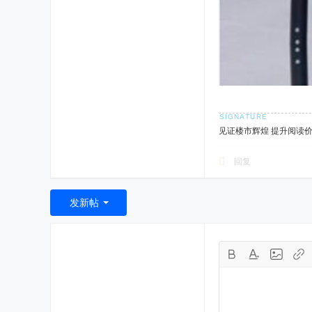
见证楼市辉煌 提升阅读
回复
发新帖