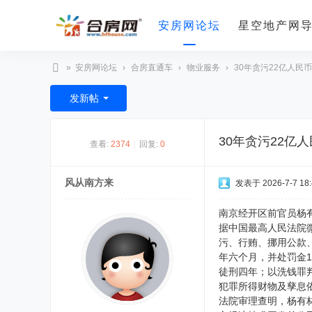
安房网论坛
星空地产网
»
安房网论坛
›
合房直通车
›
物业服务
›
30年贪污22亿人民币
合
发新帖
房
网
30年贪污22亿
查看:
2374
|
回复:
0
风从南方来
发表于 2026-7-7 18:
南京经开区前官员杨有
据中国最高人民法院
污、行贿、挪用公款
年六个月，并处罚金1
徒刑四年；以洗钱罪
犯罪所得财物及孳息
法院审理查明，杨有林