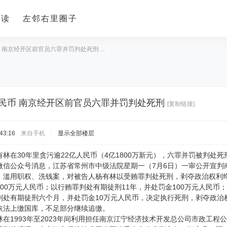
导读
左邻右里圈子
 南京经开区前官员六罪并罚判处死刑 ...
人民币 南京经开区前官员六罪并罚判处死刑
[复制链接]
43:16
来自手机
|
显示全部楼层
林在30年里贪污逾22亿人民币（4亿1800万新元），六罪并罚被判处死
微信公众号消息，江苏省常州市中级法院星期一（7月6日）一审公开宣判
、滥用职权、洗钱案，对被告人杨有林以受贿罪判处死刑，剥夺政治权利终
00万元人民币；以行贿罪判处有期徒刑11年，并处罚金100万元人民
判处有期徒刑六个月，并处罚金10万元人民币，决定执行死刑，剥夺政治
依法上缴国库，不足部分继续追缴。
在1993年至2023年间利用担任南京江宁经济技术开发总公司市政工