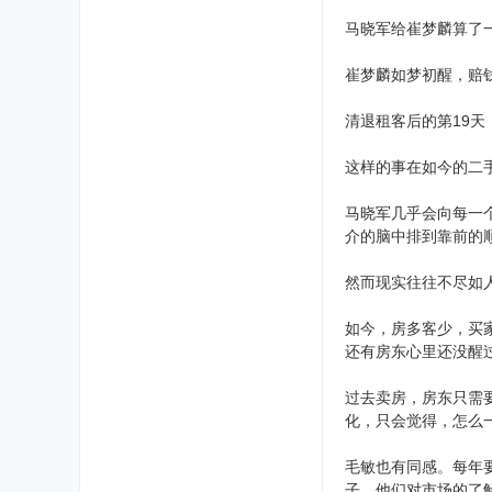
马晓军给崔梦麟算了
崔梦麟如梦初醒，赔
清退租客后的第19
这样的事在如今的二
马晓军几乎会向每一
介的脑中排到靠前的
然而现实往往不尽如
如今，房多客少，买
还有房东心里还没醒
过去卖房，房东只需
化，只会觉得，怎么
毛敏也有同感。每年
子，他们对市场的了