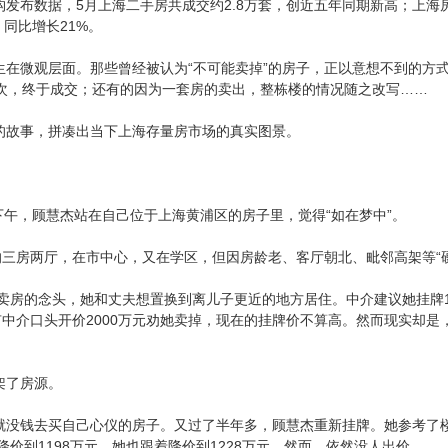
发布数据，5月上海二手房共成交约2.8万套，创近五年同期新高；上海
，同比增长21%。
生在微观层面。那些曾经被认为“不可能卖掉”的房子，正以意想不到的方
7次，终于成交；还有的因为一套房的卖出，整栋楼的情况随之改写……
的故事，拼凑出当下上海存量房市场的真实图景。
个下午，顾慧杰站在自己位于上海黄浦区的房子里，觉得“如在梦中”。
米的三房两厅，在市中心，又在学区，但因房龄老、客厅朝北、毗邻高架等“
了卖房的念头，她和丈夫想置换到离儿子更近的地方居住。中介建议她挂牌1
有中介口头开价2000万元劝她卖掉，现在的挂牌价不算高。然而现实却
架了房源。
就没钱去买自己心仪的房子。又过了半年多，顾慧杰重新挂牌。她参考了楼
方降价到1198万元，她也跟着降价到1228万元。然而，依然没人出价。