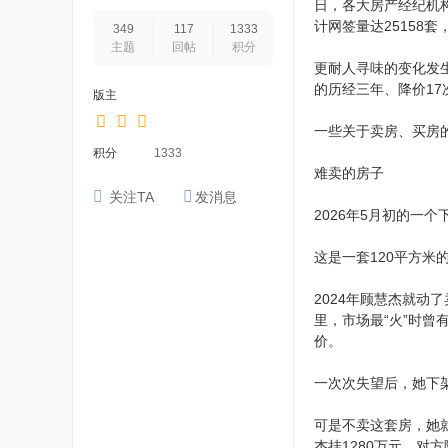
日，各大房产经纪机构
计网签量达25158套
349
117
1333
主题
回帖
积分
更耐人寻味的变化发
的历经三年、降价1
版主
一些关于卖房、买房
积分
1333
难卖的房子
关注TA
发消息
2026年5月初的一
这是一套120平方
2024年顾慧杰就动
里，市场最“火”时曾
价。
一次次失望后，她下
可是不卖这套房，她
杰挂1280万元，对