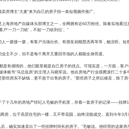
找卖房博主“大麦”来为自己的房子拍一条短视频作推广。
是上海房地产自媒体头部博主之一，全网拥有近60万粉丝。陈春实地看过房
户‘一刀一刀砍’，不如‘一刀砍到位’。”
的人一拨接一拨，有客户当场出价。有朋友劝顾慧杰再等等，她没听。短
的业主不少，但不是每个离开又重回市场的人都能全身而退。
子都是有感情的，他们眼里都是自己房子的优点。可现实是，一方面，客
媒体账号“马总侃房”的主理人马晓军说。他在房地产行业摸爬滚打二十多
那些房东不缺钱，更不急于出售的房子。“那些房子之所以难卖，除了房子
干了十几年的房地产经纪人毛敏的手机里，存着一套房子的记录——挂牌1
的两房，位于高层住宅的一楼，又不带花园，始终没能成交。直到今年3月
台以后，确实加速卖出了一些挂牌时间长的房子。”毛敏说。他经营的这家