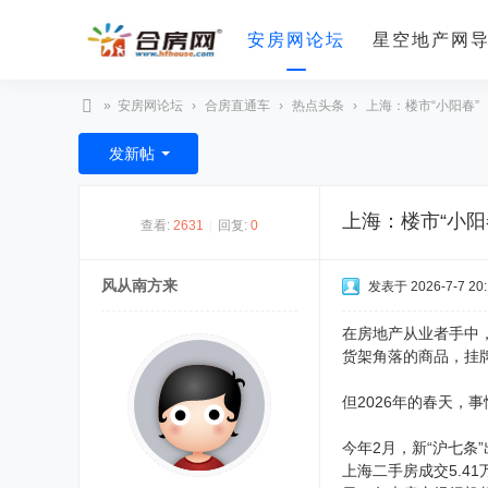
安房网论坛
星空地产网
»
安房网论坛
›
合房直通车
›
热点头条
›
上海：楼市“小阳春”
合
发新帖
房
网
上海：楼市“小阳
查看:
2631
|
回复:
0
风从南方来
发表于 2026-7-7 20:
在房地产从业者手中
货架角落的商品，挂
但2026年的春天，
今年2月，新“沪七
上海二手房成交5.4