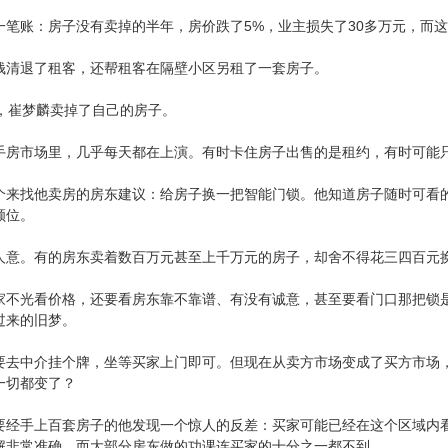
一笔账：房子没有卖掉的半年，房价跌了5%，业主损失了30多万元，而
钱清退了租客，还帮租客在隔壁小区另租了一套房子。
天，崔梦麟卖掉了自己的房子。
手房市场里，几乎每天都在上演。有时卡住房子出售的是租约，有时可能
个来找他卖房的房东建议：给房子换一把智能门锁。他知道房子随时可看
顺位。
人意。有的房东卖着数百万元甚至上千万元的房子，却舍不得花三四百元
家不光看价格，还要看房东靠不靠谱、有没有诚意，甚至要看门口那把锁
过来的旧梦。
要去中介挂个牌，坐等买家上门即可。但现在从卖方市场变成了买方市场
一切都变了？
要经手上百套房子的他发现一个惊人的反差：买家可能已经在这个区域内
解非常准确，而大部分房东做的功课连买家的十分之一都不到。