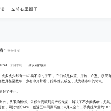
导读
左邻右里圈子
春”
[复制链接]
18:41
来自手机
|
显示全部楼层
，或多或少都有一些“卖不掉的房子”。它们或是位置、房龄、户型、楼层
牌数月甚至数年，少有中介带看，始终难以成交，成为楼市中的堵点。
事情起了变化。
条”出台，从限购松绑、公积金提额到房产税免征，解决了不少购房者，尤其
1万套，同比增长14%，创近五年同期高位；4月末全市二手房挂牌量约18.