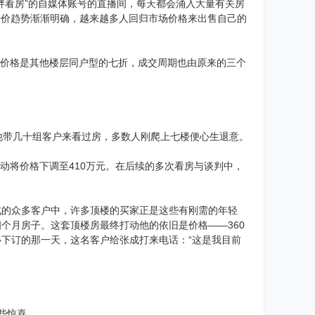
胖看房”的自媒体账号的直播间，每天都会涌入大量有关房
房价趋势渐渐明确，越来越多人回归市场价格来出售自己的
，价格是其他楼层同户型的七折，成交周期也由原来的三个
，他带几十组客户来看过房，多数人刚爬上七楼便心生退意。
主动将价格下调至410万元。在后续的多次看房与谈判中，
成的众多客户中，许多顶楼的买家正是这些有刚需的年轻
个月房子。这套顶楼房最终打动他的依旧是价格——360
心下订的那一天，这名客户给张成打来电话：“这是我目前
些惊喜。