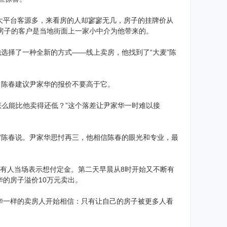
大平台客源多，来看房的人却寥寥无几，房子的挂牌价从
下房子的客户是当地街面上一家小中介为他带来的。
选择了一种全新的方式——线上卖房，他找到了“大麦”陈
，陈春建议尹家华的报价不要高于它。
怎么能比他卖得还低？”这个落差让尹家华一时难以接
”陈春说。尹家华思忖再三，他相信陈春的眼光和专业，最
有人当场表示想付定金。第二天早晨从8时开始又不断有
的房子溢价10万元卖出。
华一样的卖房人开始相信：只有让自己的房子被更多人看