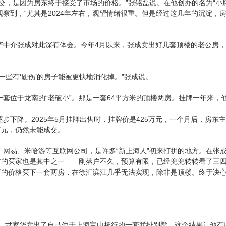
成交，是因为房东终于接受了市场的价格。”张铭磊说。在他创办的名为“小
观察到，“尤其是2024年左右，观望情绪很重。但是经过这几年的沉淀，
产中介张成对此深有体会。今年4月以来，张成卖出好几套顶楼的老公房
。
一些有‘硬伤’的房子能被更快地消化掉。”张成说。
一套位于龙南的“老破小”。那是一套64平方米的顶楼两房。挂牌一年来
步下降。2025年5月挂牌出售时，挂牌价是425万元，一个月后，房东
万元，仍然未能成交。
、网易、米哈游等互联网公司，是许多“新上海人”初来打拼的地方。在张
小”的买家也是其中之一——刚落户不久，预算有限，已经兜兜转转看了三四
以下的价格买下一套两房，在徐汇滨江几乎无法实现，除非是顶楼。终于决
万元，尹家华卖出了自己位于上海宝山杨行的一套联排别墅。这个结果让他有