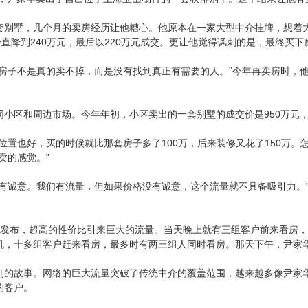
套别墅，几个月的卖房经历让他糟心。他原本在一家大型中介挂牌，想着
一直降到240万元，最后以220万元成交。更让他觉得讽刺的是，最终买
“房子不是真的卖不掉，而是没有找到真正有需要的人。”今年再卖房时，他
同小区和周边市场。今年年初，小区卖出的一套别墅的成交价是950万元
位置也好，买的时候就比那套房子多了100万，后来装修又花了150万。
卖的感觉。”
得有诚意。我们有流量，但如果价格没有诚意，这个流量就不具备吸引力。
晚发布，超高的性价比引来巨大的流量。当天晚上就有三组客户前来看房，
机，十多组客户赶来看房，最多时有两三组人同时看房。那天下午，尹家华
则的故事。网络的巨大流量突破了传统中介的覆盖范围，越来越多像尹家
的客户。