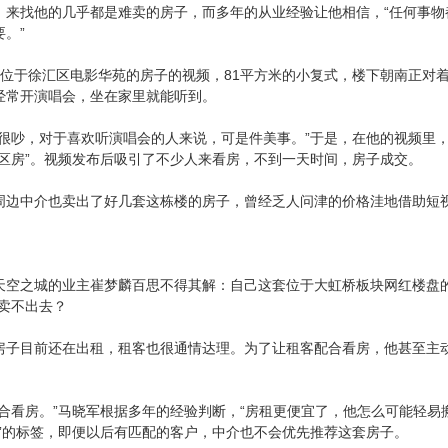
。来找他的几乎都是难卖的房子，而多年的从业经验让他相信，“任何事
。”
套位于徐汇区电影华苑的房子的视频，81平方米的小复式，楼下朝南正对
经常开演唱会，坐在家里就能听到。
说很吵，对于喜欢听演唱会的人来说，可是件美事。”于是，在他的视频里
唱区房”。视频发布后吸引了不少人来看房，不到一天时间，房子成交。
周边中介也卖出了好几套这栋楼的房子，曾经乏人问津的价格洼地借助短视
天空之城的业主崔梦麟百思不得其解：自己这套位于大虹桥板块网红楼盘
卖不出去？
子目前还在出租，租客也很通情达理。为了让租客配合看房，他甚至主动把
。
配合看房。”马晓军根据多年的经验判断，“房租更便宜了，他怎么可能轻易
便”的标签，即便以后有匹配的客户，中介也不会优先推荐这套房子。