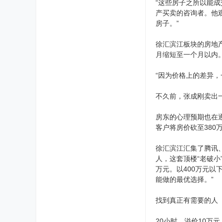
“这些房子之所以能
产买卖的咨询者。他
房子。”
徐汇滨江板块的房地
月缩短至一个月以内
“因为价格上的差异，
不久前，张成刚卖出
房东的心理预期也在逐
客户将房价砍至380
徐汇滨江汇集了腾讯
人，这套顶楼“老破
万元。以400万元
能做的最优选择。”
找到真正有需要的人
20小时，溢价10