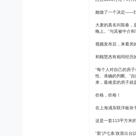
她做了一个决定——
大麦的真名叫陈春，
晚上。“与其被中介和客
视频发布后，来看房
和顾慧杰有相同经历
“每个人对自己的房
性、准确的判断。”自
来，最难卖的房子就是
价格，价格！
在上海浦东联洋板块
这是一套113平方米
“新‘沪七条’政策出