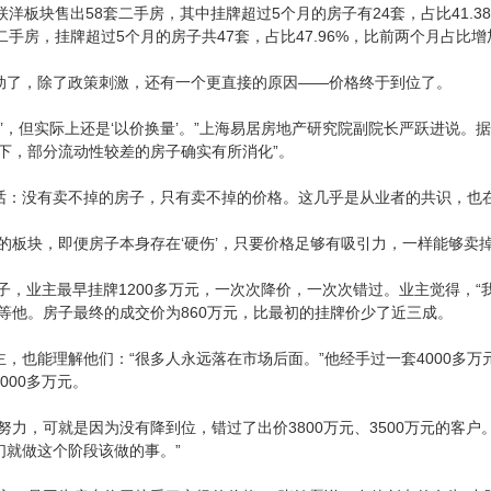
联洋板块售出58套二手房，其中挂牌超过5个月的房子有24套，占比41.38
二手房，挂牌超过5个月的房子共47套，占比47.96%，比前两个月占比增加
动了，除了政策刺激，还有一个更直接的原因——价格终于到位了。
稳’，但实际上还是‘以价换量’。”上海易居房地产研究院副院长严跃进说
下，部分流动性较差的房子确实有所消化”。
话：没有卖不掉的房子，只有卖不掉的价格。这几乎是从业者的共识，也
的板块，即便房子本身存在‘硬伤’，只要价格足够有吸引力，一样能够卖掉
房子，业主最早挂牌1200多万元，一次次降价，一次次错过。业主觉得，
等他。房子最终的成交价为860万元，比最初的挂牌价少了近三成。
，也能理解他们：“很多人永远落在市场后面。”他经手过一套4000多万
000多万元。
努力，可就是因为没有降到位，错过了出价3800万元、3500万元的客
们就做这个阶段该做的事。”