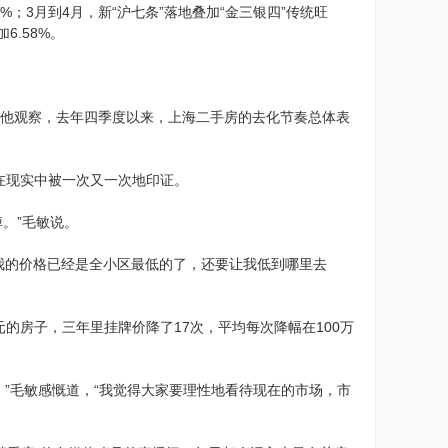
%；3月到4月，新“沪七条”落地叠加“金三银四”传统旺
6.58%。
。据他观察，去年四季度以来，上海二手房的去化节奏总体表
在现实中被一次又一次地印证。
。”毛敏说。
“我的价格已经是全小区最低的了，还要让我低到哪里去
元的房子，三年里挂牌价降了17次，平均每次降幅在100万
户。”毛敏感慨道，“我觉得大家要理性地看待现在的市场，市