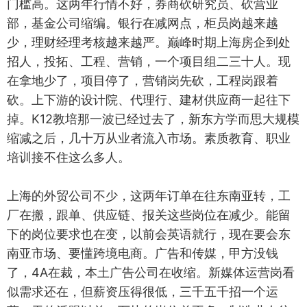
门槛高。这两年行情不好，券商砍研究员、砍营业
部，基金公司缩编。银行在减网点，柜员岗越来越
少，理财经理考核越来越严。巅峰时期上海房企到处
招人，投拓、工程、营销，一个项目组二三十人。现
在拿地少了，项目停了，营销岗先砍，工程岗跟着
砍。上下游的设计院、代理行、建材供应商一起往下
掉。K12教培那一波已经过去了，新东方学而思大规模
缩减之后，几十万从业者流入市场。素质教育、职业
培训接不住这么多人。
上海的外贸公司不少，这两年订单在往东南亚转，工
厂在搬，跟单、供应链、报关这些岗位在减少。能留
下的岗位要求也在变，以前会英语就行，现在要会东
南亚市场、要懂跨境电商。广告和传媒，甲方没钱
了，4A在裁，本土广告公司在收缩。新媒体运营岗看
似需求还在，但薪资压得很低，三千五千招一个运