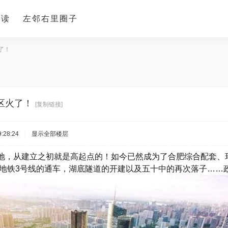
导读
左邻右里圈子
了！
区火了！
[复制链接]
:28:24
|
显示全部楼层
地，从建立之初就是高起点的！如今已然成为了合肥综合配套、
迎来地铁3号线的通车，湖底隧道的开建以及五十中的再次落子……