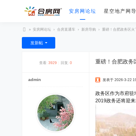
安房网论坛
星空地产网
»
安房网论坛
›
合房直通车
›
新房导购
›
重磅！合肥政务区火
合
发新帖
房
网
重磅！合肥政务
查看:
3929
|
回复:
0
admin
发表于 2026-3-22 19
政务区作为市府驻
2019政务还将