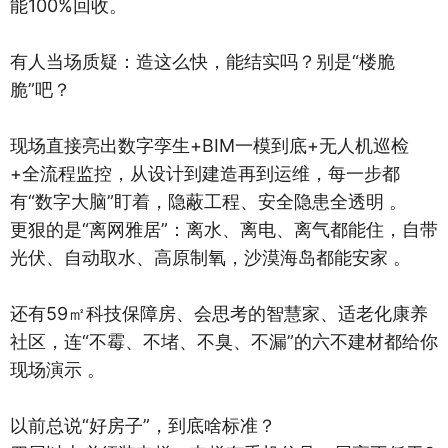
能100%回收。
有人当场质疑：造这么快，能结实吗？别是“楼脆
脆”吧？
现场直接亮出数字孪生+BIM一模到底+无人机巡检
+全流程监控，从设计到建造再到运维，每一步都
有“数字大脑”盯着，隐蔽工程、安全隐患全透明 。
更狠的是“离网雅居”：离水、离电、离气都能住，自带
光伏、自动取水、高原制氧，沙漠海岛都能安家 。
还有59㎡科技保障房、会思考的智慧家、适老化康养
社区，连“不霉、不堵、不臭、不漏”的六不建材都给你
现场演示 。
以前总说“好房子”，到底啥标准？