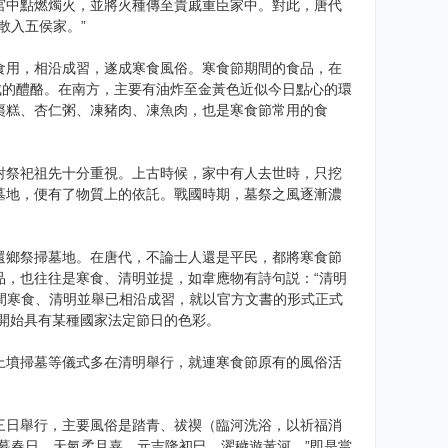
宮中點燃燭火，並將火種傳至貴戚重臣家中。對此，唐代
散入五侯家。”
用，相沿成習，遂成寒食風俗。寒食節期間的食品，在
成的醴酪。在南方，主要有油炸至金黃色近似今日點心的環
棗糕、杏仁粥、凍豬肉、凍魚肉，也是寒食節常用的食
祭祀祖先十分重視。上古時候，家中有人去世時，只挖
墓地，便有了物質上的依託。戰國時期，墓祭之風逐漸濃
鄉祭掃墓地。在唐代，不論士人還是平民，都將寒食節
品，也往往是寒食、清明並提，如韋應物有詩句説：“清明
民間寒食、清明並舉已相沿成習，就以官方文書的形式正式
明開始具有某種國家法定節日的色彩。
墳掃墓等儀式多在清明舉行，就連寒食節原有的風俗活
日舉行，主要風俗是踏青、祓禊（臨河洗浴，以祈福消
暮春日，天氣柔且嘉。元吉隆初巳，濯穢遊黃河。”即是當