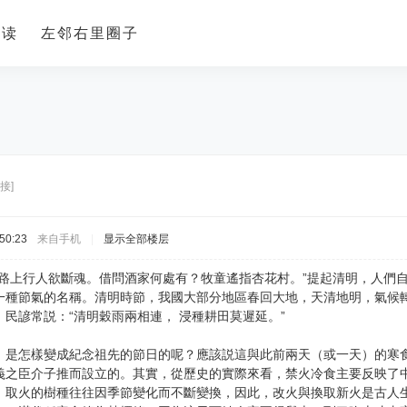
导读
左邻右里圈子
接]
50:23
来自手机
|
显示全部楼层
路上行人欲斷魂。借問酒家何處有？牧童遙指杏花村。”提起清明，人們
一種節氣的名稱。清明時節，我國大部分地區春回大地，天清地明，氣候
民諺常説：“清明穀雨兩相連， 浸種耕田莫遲延。”
，是怎樣變成紀念祖先的節日的呢？應該説這與此前兩天（或一天）的寒
義之臣介子推而設立的。其實，從歷史的實際來看，禁火冷食主要反映了
，取火的樹種往往因季節變化而不斷變換，因此，改火與換取新火是古人