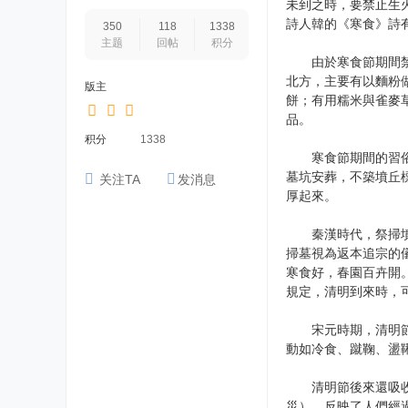
未到之時，要禁止生
詩人韓的《寒食》詩
350
118
1338
主题
回帖
积分
由於寒食節期間禁止
北方，主要有以麵粉
版主
餅；有用糯米與雀麥
品。
积分
1338
寒食節期間的習俗，
墓坑安葬，不築墳丘
关注TA
发消息
厚起來。
秦漢時代，祭掃墳墓
掃墓視為返本追宗的
寒食好，春園百卉開
規定，清明到來時，
宋元時期，清明節逐
動如冷食、蹴鞠、盪
清明節後來還吸收了
災），反映了人們經