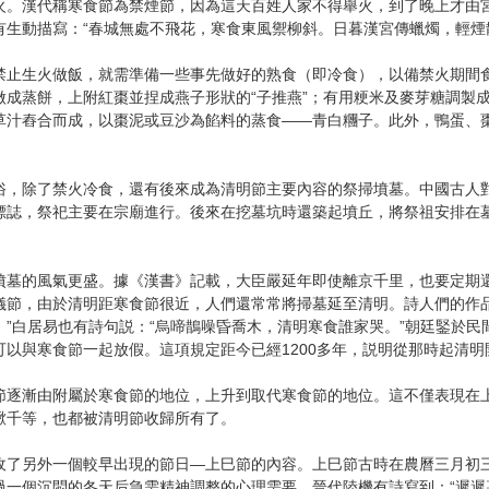
火。漢代稱寒食節為禁煙節，因為這天百姓人家不得舉火，到了晚上才由
有生動描寫：“春城無處不飛花，寒食東風禦柳斜。日暮漢宮傳蠟燭，輕煙
生火做飯，就需準備一些事先做好的熟食（即冷食），以備禁火期間食
做成蒸餅，上附紅棗並捏成燕子形狀的“子推燕”；有用粳米及麥芽糖調製
草汁舂合而成，以棗泥或豆沙為餡料的蒸食——青白糰子。此外，鴨蛋、
除了禁火冷食，還有後來成為清明節主要內容的祭掃墳墓。中國古人對
標誌，祭祀主要在宗廟進行。後來在挖墓坑時還築起墳丘，將祭祖安排在
的風氣更盛。據《漢書》記載，大臣嚴延年即使離京千里，也要定期還
儀節，由於清明距寒食節很近，人們還常常將掃墓延至清明。詩人們的作
。”白居易也有詩句説：“烏啼鵲噪昏喬木，清明寒食誰家哭。”朝廷鋻於
可以與寒食節一起放假。這項規定距今已經1200多年，説明從那時起清
漸由附屬於寒食節的地位，上升到取代寒食節的地位。這不僅表現在上
鞦千等，也都被清明節收歸所有了。
另外一個較早出現的節日—上巳節的內容。上巳節古時在農曆三月初三
過一個沉悶的冬天后急需精神調整的心理需要。晉代陸機有詩寫到：“遲遲