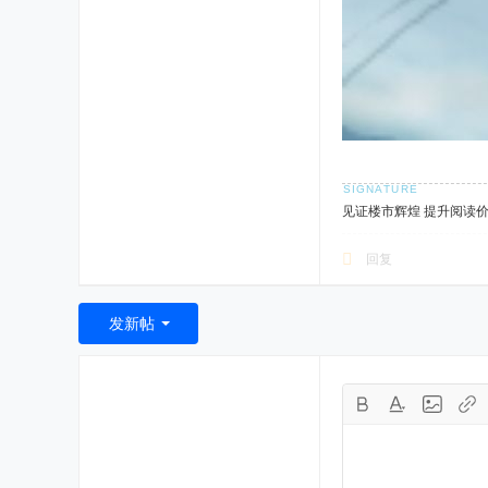
见证楼市辉煌 提升阅读
回复
发新帖