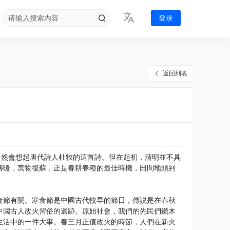
登录
返回列表
自然會想起唐代詩人杜牧的這首詩。但在起初，清明並不具
轉暖，萬物復蘇，正是春耕春種的最佳時機，田間地頭到
食節有關。寒食節是中國古代較早的節日，傳説是在春秋
中國古人改火習俗的遺跡。原始社會，我們的先民們鑽木
生活中的一件大事。春三月正值改火的時節，人們在新火