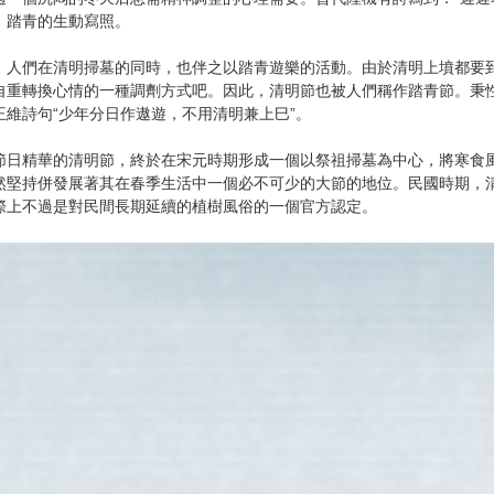
、踏青的生動寫照。
們在清明掃墓的同時，也伴之以踏青遊樂的活動。由於清明上墳都要到
自重轉換心情的一種調劑方式吧。因此，清明節也被人們稱作踏青節。秉
王維詩句“少年分日作遨遊，不用清明兼上巳”。
精華的清明節，終於在宋元時期形成一個以祭祖掃墓為中心，將寒食風
然堅持併發展著其在春季生活中一個必不可少的大節的地位。民國時期，
際上不過是對民間長期延續的植樹風俗的一個官方認定。