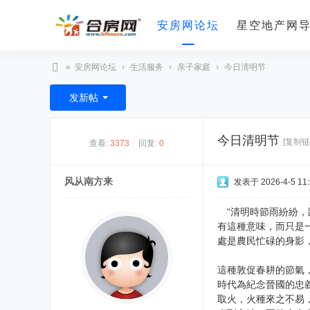
安房网论坛
星空地产网
»
安房网论坛
›
生活服务
›
亲子家庭
›
今日清明节
合
发新帖
房
网
今日清明节
[复制链
查看:
3373
|
回复:
0
风从南方来
发表于 2026-4-5 11:
“清明時節雨紛紛，
有這種意味，而只是
處是農民忙碌的身影，
這種敦促春耕的節氣
時代為紀念晉國的忠
取火，火種來之不易