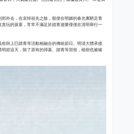
郊外去，在哀悼祖先之餘，順便在明媚的春光裏騁足青
性貪玩的孩童，常常不滿足於踏青遊樂僅僅在清明舉行一
俗與上巳踏青等活動相融合的傳統節日。明清大體承接
清明節這天，除了原有的掃墓、踏青等習俗，植樹也被確