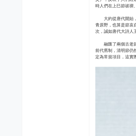
時人們在上巳節祓禊
大約從唐代開始，人
青原野，也算是節哀
次，誠如唐代大詩人
融匯了兩個古老節日
前代舊制，清明節仍
定為常規項目，這實