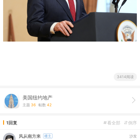
3414阅读
美国纽约地产
主题
36
帖数
42
1回复
看全部
倒序
风从南方来
楼主
沙发