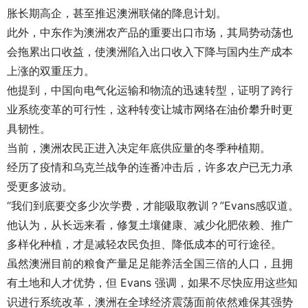
胀长期高企，甚至推迟澳洲联储的降息计划。
此外，中东作为澳洲农产品的重要出口市场，其局势动荡也
会拖累出口收益，使澳洲陷入出口收入下降与国内生产成本
上涨的双重压力。
他提到，中国向电气化运输和物流的迅速转型，证明了跨行
业系统变革的可行性，这种转变让城市网络在油价攀升时更
具韧性。
当前，澳洲农民正进入决定年底供应量的冬季种植期。
经历了疫情和乌克兰战争的连番冲击后，许多农户已无力承
受更多波动。
“我们到底要交多少次学费，才能吸取教训？”Evans感叹道。
他认为，从长远来看，修复土壤健康、减少化肥依赖、推广
多样化种植，才是减轻农民负担、降低成本的可行途径。
虽然澳洲目前的粮食产量足足能养活全国三倍的人口，且拥
有土地和人才优势，但 Evans 强调，如果不尽快应用这些知
识进行系统改革，澳洲在全球经济震荡面前依然难保其强势