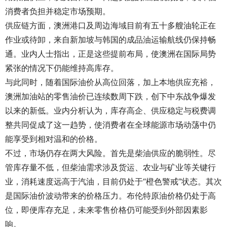
消费者负担并稳定市场预期。
供应链方面，澳洲港口及周边海域目前有五十多艘油轮正在
作业或待卸，来自新加坡与韩国的成品油运输航线仍保持畅
通。业内人士指出，正是这些提前布局，使澳洲在国际局势
紧张的情况下仍能维持高库存。
与此同时，随着国际油价从高位回落，加上本地供应充裕，
澳洲加油站的零售油价已连续数周下跌，创下中东战争爆发
以来的新低。业内分析认为，库存高企、供应稳定与税费调
整共同促成了这一趋势，使消费者在全球能源市场动荡中仍
能享受到相对温和的价格。
不过，市场仍存在两大风险。首先是柴油供应的脆弱性。尽
管库存量不低，但柴油需求涉及货运、农业与矿业等关键行
业，消耗速度远高于汽油，目前仍处于“橙色警戒”状态。其次
是国际油价波动带来的价格压力。布伦特原油价格仍处于高
位，即便库存充足，未来零售价格仍可能受到外部因素影
响。