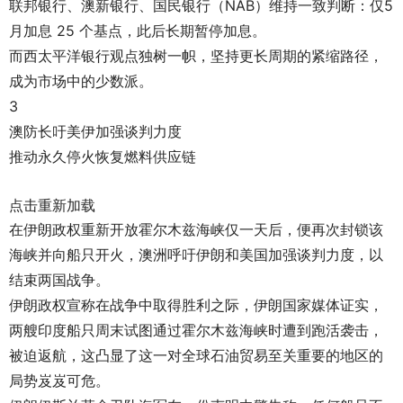
联邦银行、澳新银行、国民银行（NAB）维持一致判断：仅5
月加息 25 个基点，此后长期暂停加息。
而西太平洋银行观点独树一帜，坚持更长周期的紧缩路径，
成为市场中的少数派。
3
澳防长吁美伊加强谈判力度
推动永久停火恢复燃料供应链
点击重新加载
在伊朗政权重新开放霍尔木兹海峡仅一天后，便再次封锁该
海峡并向船只开火，澳洲呼吁伊朗和美国加强谈判力度，以
结束两国战争。
伊朗政权宣称在战争中取得胜利之际，伊朗国家媒体证实，
两艘印度船只周末试图通过霍尔木兹海峡时遭到跑活袭击，
被迫返航，这凸显了这一对全球石油贸易至关重要的地区的
局势岌岌可危。