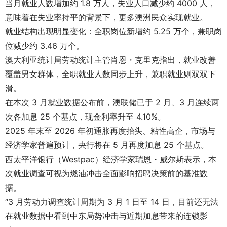
当月就业人数增加约 1.8 万人，失业人口减少约 4000 人，
意味着在失业率持平的背景下，更多澳洲民众实现就业。
就业结构出现明显变化：全职岗位新增约 5.25 万个，兼职岗
位减少约 3.46 万个。
澳大利亚统计局劳动统计主管肖恩・克里克指出，就业改善
覆盖男女群体，全职就业人数同步上升，兼职就业则双双下
滑。
在本次 3 月就业数据公布前，澳联储已于 2 月、3 月连续两
次各加息 25 个基点，现金利率升至 4.10%。
2025 年末至 2026 年初通胀再度抬头、粘性高企，市场与
经济学家普遍预计，央行将在 5 月再度加息 25 个基点。
西太平洋银行（Westpac）经济学家瑞恩・威尔斯表示，本
次就业调查可视为燃油冲击全面影响招聘决策前的基准数
据。
“3 月劳动力调查统计周期为 3 月 1 日至 14 日，目前还无法
在就业数据中看到中东局势冲击与近期加息带来的连锁影