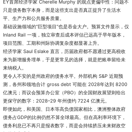
EY首席经济学家 Cherelle Murphy 的观点更偏中性：问题不
只是债务数字本身，而是这些支出是否真正提升了生活水
平、生产力和公共服务质量。
基础设施领域的“巨型项目”也是吞金大户。预算文件显示，仅
Inland Rail 一项，独立审查后成本评估已远高于早年版本，
项目范围、工期和州际协调复杂度都显著上升。
经济学家 Saul Eslake 直言，历届政府都不愿通过更高税收
来为新增服务埋单，于是更常见的选择，就是把账单留给未
来纳税人。
更令人不安的是州政府的债务水平。外部机构 S&P 近期预
测，各州和领地合计 gross debt 可能在 2028年达到 8200
亿澳元；而议会预算办公室（PBO）的全国财政展望则给出
更保守的数字：2028–29 年州债约 7224 亿澳元。
即便如此，和美国、日本等高负债国家相比，澳洲整体政府
债务占GDP的比例仍然不算全球最高。但在高利率环境下，
债务利息已不再只是报表数字，而是会持续挤压未来财政空