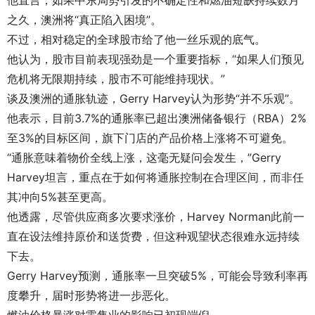
他直言，如果中东局势引发的不确定性和燃油短缺持续数月
之久，澳洲将“真正陷入困境”。
不过，相对稳定的全球股市给了他一丝乐观的底气。
他认为，股市目前表现强劲是一个重要指标，“如果人们预见
危机将无限期持续，股市不可能维持现状。”
谈及澳洲的通胀轨迹，Gerry Harvey认为形势“并不乐观”。
他表示，目前3.7%的通胀率已超出澳洲储备银行（RBA）2%
至3%的目标区间，旗下门店的产品价格上涨将不可避免。
“通胀意味着物价全线上涨，这毫无疑问会发生，”Gerry
Harvey坦言，重点在于如何将通胀控制在合理区间，而非任
其冲向5%甚至更高。
他透露，尽管供应商多次要求涨价，Harvey Norman此前一
直在设法维持原价和送货费，但这种观望状态很难永远持续
下去。
Gerry Harvey预测，通胀率一旦突破5%，可能会导致利率再
度攀升，届时形势将进一步恶化。