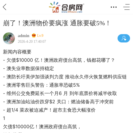
崩了！澳洲物价要疯涨 通胀要破5%！
admin
Lv.9
2026-4-20 17:40:07
新闻内容概要
- 欠债$10000 亿！澳洲政府债台高筑，钱都花哪了？
- 澳失业率数据保持稳定
- 澳防长吁美伊加强谈判力度 推动永久停火恢复燃料供应链
- 澳洲零售巨头警告：通胀率恐破5%
- 维州公交免费延长一个月6 月 到年底票价将减半收取
- 澳洲加油站油价跌穿$2 关口：燃油储备高于冲突前
- 超1/4 菜农被迫减产！超市主食恐大幅涨价
1
欠债$10000亿！澳洲政府债台高筑，