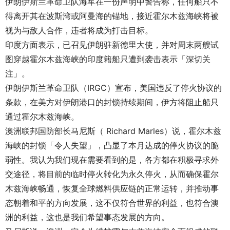
伊朗伊斯兰革命卫队海军在一份声明中警告称，任何船只不
得离开其在波斯湾或阿曼海的锚地，接近霍尔木兹海峡将被
视为与敌人合作，违者将成为打击目标。
印度方面表示，已召见伊朗驻新德里大使，并对周末两艘试
图穿越霍尔木兹海峡的印度籍船只遭到袭击表示「深切关
注」。
伊朗伊斯兰革命卫队（IRGC）宣布，美国违反了停火协议的
条款，在美方对伊朗港口的封锁持续期间，伊方将阻止船只
通过霍尔木兹海峡。
澳洲联邦国防部长马尼斯（ Richard Marles）说，霍尔木兹
海峡的封锁「令人失望」，凸显了本月达成的停火协议的脆
弱性。我认为我们现在需要看到的是，各方都在积极寻求外
交途径，将目前的临时停火转化为永久停火，从而确保霍尔
木兹海峡畅通，恢复全球燃料供应链的正常运转，并推动事
态朝着和平的方向发展，这不仅符合世界的利益，也符合澳
洲的利益，这也是我们希望事态发展的方向。