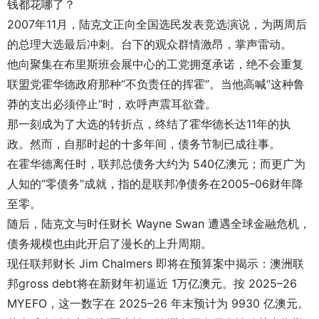
钱都花哪了？
2007年11月，陆克文正向全国选民发表竞选演说，为两周后
的总理大选最后冲刺。台下的观众群情激昂，掌声雷动。
他向聚集在布里斯班会展中心的工党拥趸承诺，绝不会重复
联盟党霍华德政府那种“不负责任的挥霍”。当他高喊“这种鲁
莽的支出必须停止”时，欢呼声震耳欲聋。
那一刻成为了大选的转折点，终结了霍华德长达11年的执
政。然而，自那时起的十多年间，债务节制已成往事。
在霍华德离任时，联邦总债务大约为 540亿澳元；而更广为
人知的“零债务”成就，指的是联邦净债务在2005–06财年降
至零。
随后，陆克文与时任财长 Wayne Swan 遭遇全球金融危机，
债务规模也由此开启了漫长的上升周期。
现任联邦财长 Jim Chalmers 即将在预算案中揭示：澳洲联
邦gross debt将在新财年初逼近 1万亿澳元。按 2025–26
MYEFO，这一数字在 2025–26 年末预计为 9930 亿澳元。