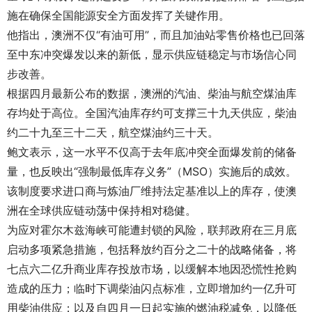
施在确保全国能源安全方面发挥了关键作用。
他指出，澳洲不仅“有油可用”，而且加油站零售价格也已回落
至中东冲突爆发以来的新低，显示供应链稳定与市场信心同
步改善。
根据四月最新公布的数据，澳洲的汽油、柴油与航空煤油库
存均处于高位。全国汽油库存约可支撑三十九天供应，柴油
约二十九至三十二天，航空煤油约三十天。
鲍文表示，这一水平不仅高于去年底冲突全面爆发前的储备
量，也反映出“强制最低库存义务”（MSO）实施后的成效。
该制度要求进口商与炼油厂维持法定基准以上的库存，使澳
洲在全球供应链动荡中保持相对稳健。
为应对霍尔木兹海峡可能遭封锁的风险，联邦政府在三月底
启动多项紧急措施，包括释放约百分之二十的战略储备，将
七点六二亿升商业库存投放市场，以缓解本地因恐慌性抢购
造成的压力；临时下调柴油闪点标准，立即增加约一亿升可
用柴油供应；以及自四月一日起实施的燃油税减免，以降低