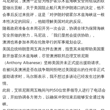
马尼斯说，澳洲一定会为维护霍尔木兹海峡安全而组成的联
盟做出贡献，关于美国阻止船只离开伊朗港口的决定，他不
会事后反过来批评，这是「对伊朗封锁霍尔木兹海峡这一根
本性决定的回应」，他能理解美国对此的反应。
随着政府准备在本周召开另一次会议，协调全球为保障海峡
安全所做的努力，马尼说，「我们显然会提供协助」。
澳洲也将参加本周在伦敦举行的军事规划会议。
美国总统特朗普周五再次抨击澳洲，指责其未能帮助美国重
新开放霍尔木兹海峡，尽管澳洲联邦总理艾班尼斯
（Anthony Albanese）坚称美国并未正式提出援助请求。
在被问及澳洲是否在战争期间拒绝过美国提出的任何非正式
援助请求时，马尔斯表示，我不想过多谈论已经发生过的事
情。
此前，艾班尼斯周五晚间与约50位世界领导人进行了电话会
议，开始协调各方努力，以确保冲突结束后能够安全通过海
峡。