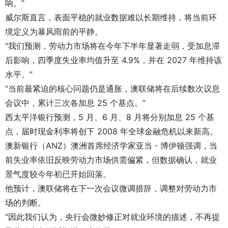
响。”
威尔斯直言，表面平稳的就业数据难以长期维持，将当前环
境定义为暴风雨前的平静。
“我们预测，劳动力市场将在今年下半年显著走弱，受加息滞
后影响，四季度失业率均值升至 4.9%，并在 2027 年维持该
水平。”
“当前最紧迫的核心问题仍是通胀，澳联储将在后续数次议息
会议中，累计三次各加息 25 个基点。”
西太平洋银行预测，5 月、6 月、8 月将分别加息 25 个基
点，届时现金利率将创下 2008 年全球金融危机以来新高。
澳新银行（ANZ）澳洲首席经济学家亚当・博伊顿强调，当
前失业率依旧反映劳动力市场供需偏紧，但数据确认，就业
景气度较今年初已开始回落。
他预计，澳联储将在下一次会议微调措辞，调整对劳动力市
场的判断。
“因此我们认为，央行会微妙修正对就业环境的描述，不再提