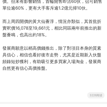
價。但未有影響銷情，首輪開售即沽60伙，佔可銷售
單位逾60%，更有大手客斥逾1.2億元掃10伙。
而上周四開價的黃大仙薈淳，情況亦類似，其首批折
實呎價16,078至19,661元，相比同區兩年前推出的新
盤薈鳴，也高出約18%。
發展商願意以稍高價錢推出，除了對項目本身的質素
具信心，相信也看好後市走勢，尤其是近期新入伙盤
頻錄短炒獲利，有助吸引更多買家入場淘金，發展商
自然更有信心高價推盤。
3226阅读