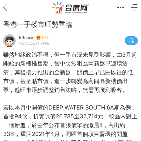
香港一手楼市旺勢重臨
hfhouse
Lv.7
2026-3-24 15:13:58
雖然地緣政治不穩，但一手市況未見受影響，由3月起
開始的新樓推售潮，當中尖沙咀區兩新盤已連環沽
清，其後接力推出的全新盤，開價上早已由以往的低
市價，甚至貼市價，進一步轉變為高同區新樓價出
擊，趁旺市逐步調整銷售策略，無需再讓利吸客。
若以本月中開價的DEEP WATER SOUTH 6A期為例，
首批94伙，折實呎價26,785至32,714元，較區內對上
一個新盤，於去年公布首張價單的滶晨II，高出約
33%，重回2021年4月，同區首個項目晉環的開盤