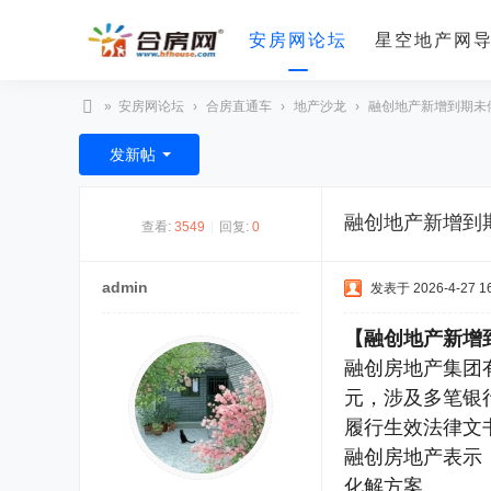
安房网论坛
星空地产网
»
安房网论坛
›
合房直通车
›
地产沙龙
›
融创地产新增到期未偿付
合
发新帖
房
网
融创地产新增到期
查看:
3549
|
回复:
0
admin
发表于 2026-4-27 16
【融创地产新增到
融创房地产集团有
元，涉及多笔银
履行生效法律文
融创房地产表示
化解方案。