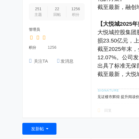
截至最新，融创地
251
22
1256
主题
回帖
积分
【大悦城2025年
管理员
大悦城控股集团股
损23.50亿元，
积分
1256
截至2025年末，
12.07%。
关注TA
发消息
出具了标准无保
截至最新，大悦城
见证楼市辉煌 提升阅读
回复
发新帖