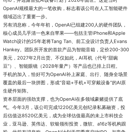
司io，并透露首批AI设备计划于2026年面世。这是当时
OpenAI规模最大的一笔收购，标志着该公司在人工智能硬件
领域迈出了重要一步。
另有消息称，今年年初，OpenAI已组建200人的硬件团队，
核心成员几乎清一色来自苹果——包括主管iPhone和Apple
Watch设计的25年老将Tang Tan、前工业设计负责人Evans
Hankey。团队所开发的首款产品为智能音箱，定价200-300
美元，2027年2月出货。不仅如此，AI耳机（代号“甜豌
豆”）、智能眼镜（2028年量产）等产品也已排上日程。
手机的加入，恰好可为OpenAI补上家庭、出行、随身全场景
覆盖的最后一块拼图，形成“音箱+手机+可穿戴设备”的AI原
生硬件矩阵。
资本层面的强劲支撑，也为OpenAI在多领域豪赌提供了底
气。今年3月，该公司完成1220亿美元创纪录私募融资，投
后估值达8520亿美元，成为全球估值最高的未上市科技企
业，亚马逊、英伟达、软银领衔投资，微软、a16z等机构跟