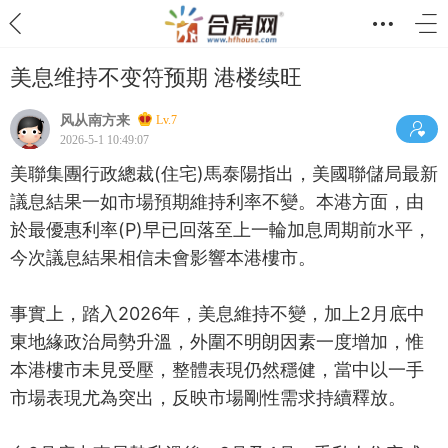
美息维持不变符预期 港楼续旺
风从南方来
Lv.7
2026-5-1 10:49:07
美聯集團行政總裁(住宅)馬泰陽指出，美國聯儲局最新
議息結果一如市場預期維持利率不變。本港方面，由
於最優惠利率(P)早已回落至上一輪加息周期前水平，
今次議息結果相信未會影響本港樓市。
事實上，踏入2026年，美息維持不變，加上2月底中
東地緣政治局勢升溫，外圍不明朗因素一度增加，惟
本港樓市未見受壓，整體表現仍然穩健，當中以一手
市場表現尤為突出，反映市場剛性需求持續釋放。