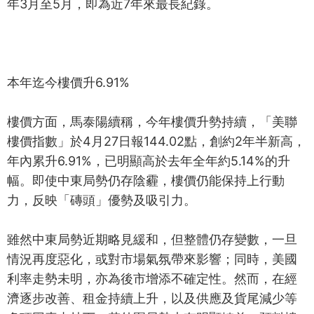
年3月至5月，即為近7年來最長紀錄。
本年迄今樓價升6.91%
樓價方面，馬泰陽續稱，今年樓價升勢持續，「美聯
樓價指數」於4月27日報144.02點，創約2年半新高，
年內累升6.91%，已明顯高於去年全年約5.14%的升
幅。即使中東局勢仍存陰霾，樓價仍能保持上行動
力，反映「磚頭」優勢及吸引力。
雖然中東局勢近期略見緩和，但整體仍存變數，一旦
情況再度惡化，或對市場氣氛帶來影響；同時，美國
利率走勢未明，亦為後市增添不確定性。然而，在經
濟逐步改善、租金持續上升，以及供應及貨尾減少等