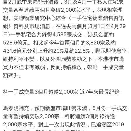
自2月底中東局勢升溫後，3月及4月一手私人住宅成
交量甚至連續兩個月突破2,000宗水平，表現相當理
想。美聯物業研究中心綜合《一手住宅物業銷售資訊
網》資料及市場消息，在過去兩個月(3月1日至4月29
日)一手私宅合共錄得4,585宗成交，涉及金額約
528.6億元。相比起今年首兩個月的3,820宗及約
431.6億元分別上升約20%及約22.5%，顯示即使息率
維持利率不變，以及外圍局勢波動之下，本港樓市購
買力不但未有減弱，反而持續釋放，帶動一手成交量
額齊升。
料一手成交量3個月超越2,000宗 近7年來最長紀錄
馬泰陽補充，預期新盤市場旺勢未減，5月份一手成交
量有望持續突破2,000宗，料將連續3個月錄得逾
2,000宗水平。對上一次出現此情況，已追溯至2019