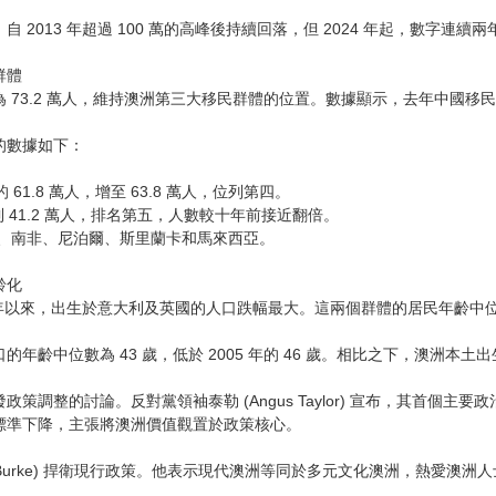
 2013 年超過 100 萬的高峰後持續回落，但 2024 年起，數字連續
群體
73.2 萬人，維持澳洲第三大移民群體的位置。數據顯示，去年中國移民人數繼
的數據如下：
的 61.8 萬人，增至 63.8 萬人，位列第四。
達到 41.2 萬人，排名第五，人數較十年前接近翻倍。
南、南非、尼泊爾、斯里蘭卡和馬來西亞。
齡化
5 年以來，出生於意大利及英國的人口跌幅最大。這兩個群體的居民年齡中位
年齡中位數為 43 歲，低於 2005 年的 46 歲。相比之下，澳洲本土出生
政策調整的討論。反對黨領袖泰勒 (Angus Taylor) 宣布，其首個
標準下降，主張將澳洲價值觀置於政策核心。
ny Burke) 捍衛現行政策。他表示現代澳洲等同於多元文化澳洲，熱愛澳