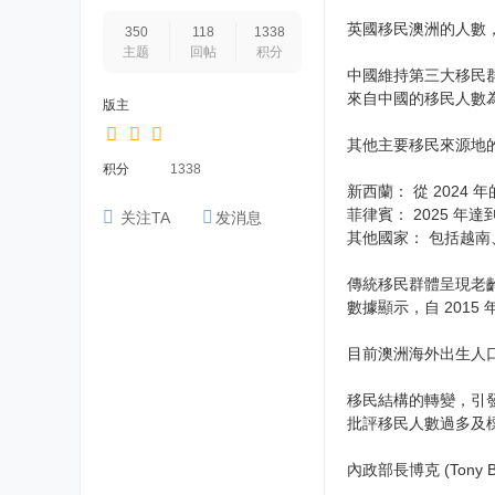
英國移民澳洲的人數，自
350
118
1338
主题
回帖
积分
中國維持第三大移民
來自中國的移民人數為 
版主
其他主要移民來源地
积分
1338
新西蘭： 從 2024 年
菲律賓： 2025 年
关注TA
发消息
其他國家： 包括越
傳統移民群體呈現老
數據顯示，自 201
目前澳洲海外出生人口的
移民結構的轉變，引發
批評移民人數過多及
內政部長博克 (To