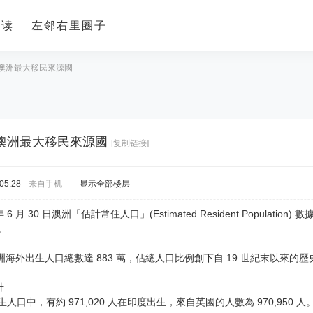
导读
左邻右里圈子
澳洲最大移民來源國
澳洲最大移民來源國
[复制链接]
05:28
来自手机
|
显示全部楼层
月 30 日澳洲「估計常住人口」(Estimated Resident Populati
。
洲海外出生人口總數達 883 萬，佔總人口比例創下自 19 世紀末以來的
升
生人口中，有約 971,020 人在印度出生，來自英國的人數為 970,950 人