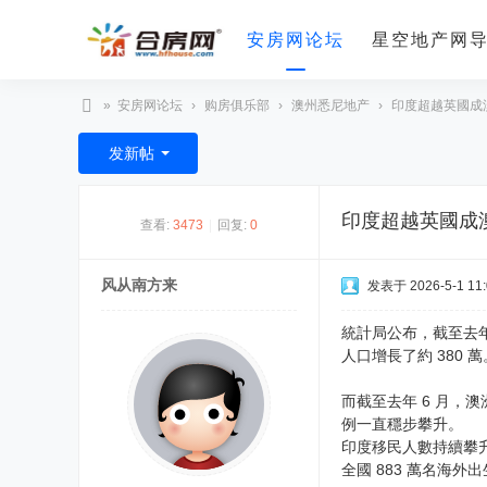
安房网论坛
星空地产网
»
安房网论坛
›
购房俱乐部
›
澳州悉尼地产
›
印度超越英國成
合
发新帖
房
网
印度超越英國成
查看:
3473
|
回复:
0
风从南方来
发表于 2026-5-1 11:
統計局公布，截至去年 6 
人口增長了約 380 萬
而截至去年 6 月，澳
例一直穩步攀升。
印度移民人數持續攀
全國 883 萬名海外出