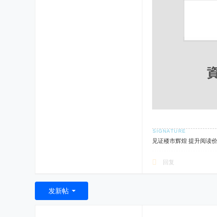
见证楼市辉煌 提升阅读
回复
发新帖