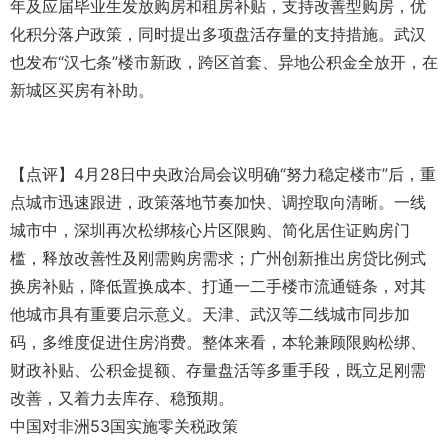
年及应届毕业生发放购房和租房补贴，支持改善型购房，优
化积分落户政策，同时提出多项盘活存量的支持措施。武汉
也发布“汉七条”楼市新政，跨区首套、异地公积金全放开，在
新城区买房有补助。
【点评】4月28日中央政治局会议明确“努力稳定楼市”后，重
点城市迅速跟进，政策落地节奏加快、调控取向清晰。一线
城市中，深圳再次松绑核心片区限购、简化居住证购房门
槛，释放改善性及刚需购房需求；广州创新推出房贷比例式
换房补贴，降低置换成本、打通一二手楼市流通链条，对其
他城市具有重要启示意义。天津、武汉等二线城市同步加
码，多维度促进住房消费。整体来看，本轮兼顾限购松绑、
财政补贴、公积金提额、存量盘活等多重手段，既立足刚需
改善，又着力去库存、稳预期。
中国对非洲53国实施零关税政策