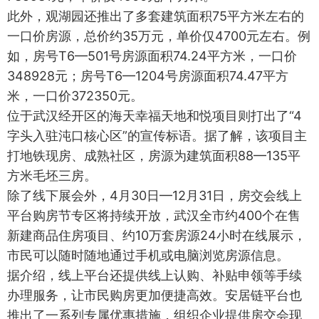
此外，观湖园还推出了多套建筑面积75平方米左右的
一口价房源，总价约35万元，单价仅4700元左右。例
如，房号T6—501号房源面积74.24平方米，一口价
348928元；房号T6—1204号房源面积74.47平方
米，一口价372350元。
位于武汉经开区的海天幸福天地和悦项目则打出了“4
字头入驻沌口核心区”的宣传标语。据了解，该项目主
打地铁现房、成熟社区，房源为建筑面积88—135平
方米毛坯三房。
除了线下展会外，4月30日—12月31日，房交会线上
平台购房节专区将持续开放，武汉全市约400个在售
新建商品住房项目、约10万套房源24小时在线展示，
市民可以随时随地通过手机或电脑浏览房源信息。
据介绍，线上平台还提供线上认购、补贴申领等手续
办理服务，让市民购房更加便捷高效。安居链平台也
推出了一系列专属优惠措施，组织企业提供房交会现