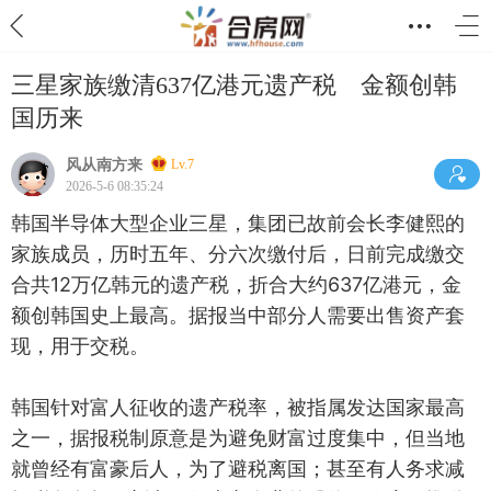
三星家族缴清637亿港元遗产税 金额创韩
国历来
风从南方来
Lv.7
2026-5-6 08:35:24
韩国半导体大型企业三星，集团已故前会长李健熙的
家族成员，历时五年、分六次缴付后，日前完成缴交
合共12万亿韩元的遗产税，折合大约637亿港元，金
额创韩国史上最高。据报当中部分人需要出售资产套
现，用于交税。
韩国针对富人征收的遗产税率，被指属发达国家最高
之一，据报税制原意是为避免财富过度集中，但当地
就曾经有富豪后人，为了避税离国；甚至有人务求减