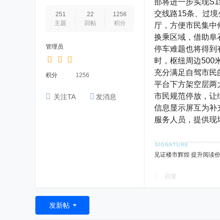
部将进一步实现S
交线路15条、过
251
22
1256
主题
回帖
积分
厅，方便市民集中
换乘区域，借助阜
管理员
停车难题也将得到
时，枢纽周边50
充分满足自驾市民
积分
1256
平台下方架空层两
市民规范停放，让
关注TA
发消息
信息显示屏互为补
服务人员，提供现
见证楼市辉煌 提升阅读
回复
发新帖