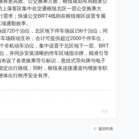
联通将更高效。公交换乘方面，枢纽规划布局始发公
路的上落客区集中在交通枢纽北区一层公交换乘大
需求；快速公交BRT4线则在枢纽南区设置专属
区域通勤效率。
设720个泊位，北区地下停车场设156个泊位；同
车场联动互补，合计可提供超过2000个停车位，
个非机动车泊位，集中设置于北区地下一层、BRT
泊位，并同步安装清晰的停车区域指示牌，精准引导
面布设了各类换乘导引标识，悬挂式导向牌与电子
锁定出行路线；同时，枢纽各连接通道均增派专职
整体出行秩序安全有序。
举报
返回列表