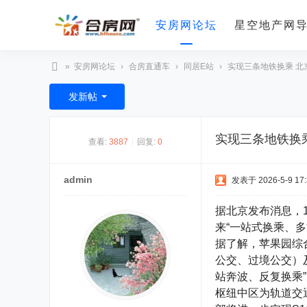
安房网论坛
星空地产网
»
安房网论坛
›
合房直通车
›
同居E站
›
实现三条地铁换乘 北京
合
发新帖
房
网
实现三条地铁换
查看:
3887
|
回复:
0
admin
发表于 2026-5-9 17:
据北京发布消息，
来“一站式换乘、
据了解，苹果园综
公交、过境公交）
站奔波、反复换乘
枢纽中区为轨道交