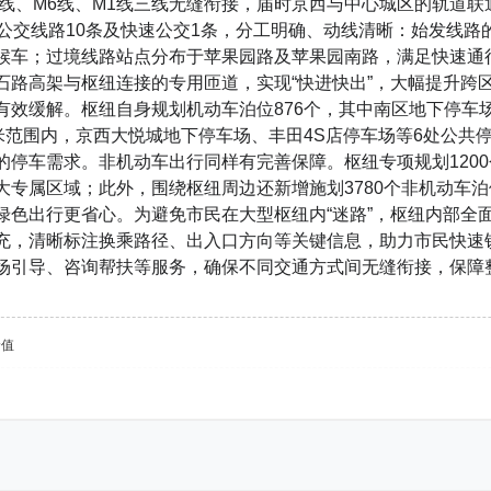
1线、M6线、M1线三线无缝衔接，届时京西与中心城区的轨道
境公交线路10条及快速公交1条，分工明确、动线清晰：始发线
候车；过境线路站点分布于苹果园路及苹果园南路，满足快速通行
石路高架与枢纽连接的专用匝道，实现“快进快出”，大幅提升跨
有效缓解。枢纽自身规划机动车泊位876个，其中南区地下停车场
0米范围内，京西大悦城地下停车场、丰田4S店停车场等6处公共停
的停车需求。非机动车出行同样有完善保障。枢纽专项规划1200
大专属区域；此外，围绕枢纽周边还新增施划3780个非机动车
绿色出行更省心。为避免市民在大型枢纽内“迷路”，枢纽内部全
充，清晰标注换乘路径、出入口方向等关键信息，助力市民快速
场引导、咨询帮扶等服务，确保不同交通方式间无缝衔接，保障
价值