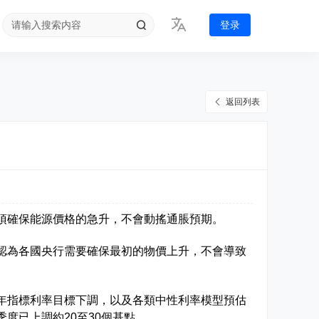
登录
返回列表
須確保能源價格的急升，不會動搖通脹預期。
認為各國央行需要確保最初的物價上升，不會導致
年指標利率目標下調，以及各類中性利率模型預估
度已上調約20至30個基點。