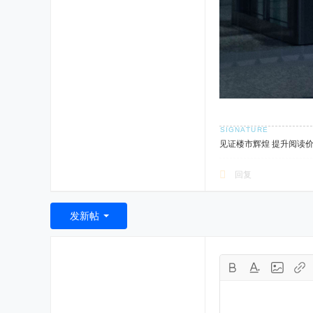
见证楼市辉煌 提升阅读
回复
发新帖