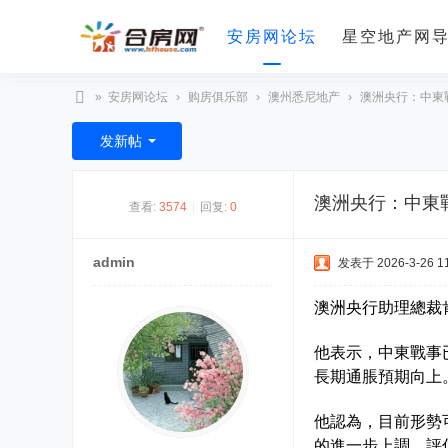
安房网论坛
星空地产网
»
安房网论坛
›
购房俱乐部
›
澳州悉尼地产
›
澳洲央行：中東戰
合
发新帖
房
网
澳洲央行：中東
查看:
3574
|
回复:
0
admin
发表于 2026-3-26 11
澳洲央行助理總裁
他表示，中東戰事
長期通脹預期向上
他認為，目前形勢
的進一步上調，評