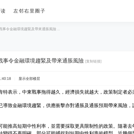
导读
左邻右里圈子
事令金融環境趨緊及帶來通脹風險 ...
戰事令金融環境趨緊及帶來通脹風險
[复制链接]
:40:18
|
显示全部楼层
肯特表示，中東戰事拖得越久，經濟損失就越大，政策制定者必
已導致金融環境趨緊，供應衝擊亦對通脹及通脹預期帶來風險，
。
可能推高短期中性利率，並需要採取更具限制性的政策。隨著去
估變得不再明確，部分可能捕捉到短期中性利率的模型，近幾個季