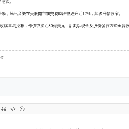
要意義。
帶動，騰訊音樂在美股開市前交易時段曾經升近12%，其後升幅收窄。
布收購喜馬拉雅，作價或接近30億美元，計劃以現金及股份發行方式全資
价值