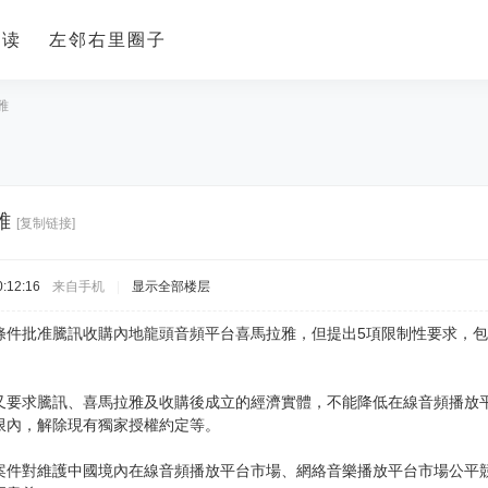
导读
左邻右里圈子
雅
雅
[复制链接]
:12:16
来自手机
|
显示全部楼层
條件批准騰訊收購內地龍頭音頻平台喜馬拉雅，但提出5項限制性要求，
。
又要求騰訊、喜馬拉雅及收購後成立的經濟實體，不能降低在線音頻播放
限內，解除現有獨家授權約定等。
案件對維護中國境內在線音頻播放平台市場、網絡音樂播放平台市場公平