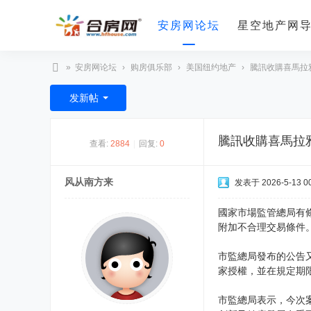
安房网论坛
星空地产网
»
安房网论坛
›
购房俱乐部
›
美国纽约地产
›
騰訊收購喜馬拉
合
发新帖
房
网
騰訊收購喜馬拉
查看:
2884
|
回复:
0
风从南方来
发表于 2026-5-13 00
國家市場監管總局有
附加不合理交易條件
市監總局發布的公告
家授權，並在規定期
市監總局表示，今次