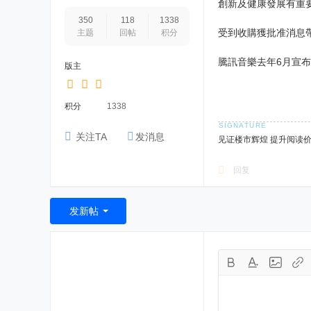
創新及健康發展有重
350
118
1338
受到收購獲批准消息
主题
回帖
积分
騰訊音樂去年6月宣
版主
积分
1338
关注TA
发消息
见证楼市辉煌 提升阅读
回复
发新帖