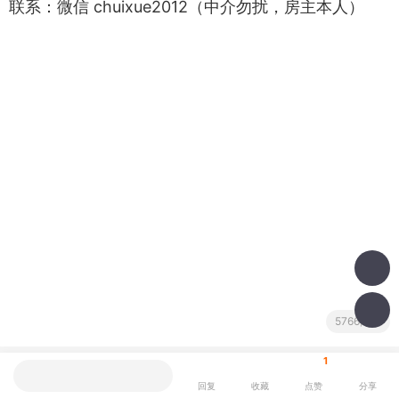
联系：微信 chuixue2012（中介勿扰，房主本人）
5766阅读
1
我也说一句
二手房买卖
回复
收藏
点赞
分享