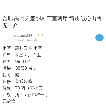
合肥 禹州天玺小区 三室两厅 简装 诚心出售
无中介
chuixue2026
Lv.1
2026-5-19 14:57:48
小区：禹州天玺 小区
户型：3 室 2 厅 1 卫，
建面：99.41㎡
楼层：38/39 层，
朝向：南
装修：普通装修
价格：79 万（可小刀）
产权：满五 / 合肥唯一，
无贷款