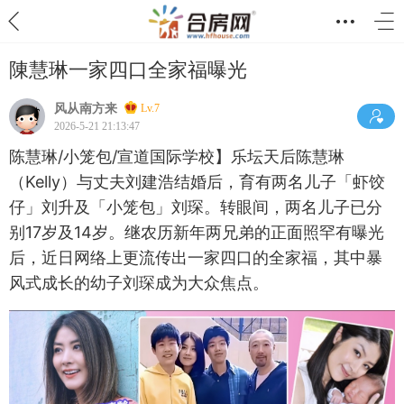
陳慧琳一家四口全家福曝光
风从南方来
Lv.7
2026-5-21 21:13:47
陈慧琳/小笼包/宣道国际学校】乐坛天后陈慧琳
（Kelly）与丈夫刘建浩结婚后，育有两名儿子「虾饺
仔」刘升及「小笼包」刘琛。转眼间，两名儿子已分
别17岁及14岁。继农历新年两兄弟的正面照罕有曝光
后，近日网络上更流传出一家四口的全家福，其中暴
风式成长的幼子刘琛成为大众焦点。