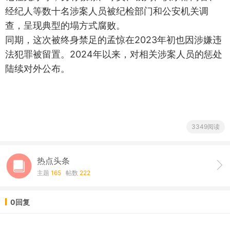
经纪人等数十名涉案人员被纪检部门和公安机关调
查，呈现典型的塌方式腐败。
同期，这次被终身禁足的孟惊在2023年初也因涉嫌违
法犯罪被留置。2024年以来，对相关涉案人员的惩处
陆续对外公布。
3349阅读
热点头条
主题
165
帖数
222
0回复