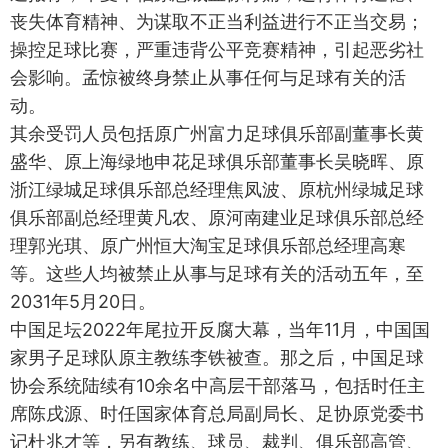
丧失体育精神、为谋取不正当利益进行不正当交易；
操控足球比赛，严重违背公平竞赛精神，引起恶劣社
会影响。孟惊被终身禁止从事任何与足球有关的活
动。
其余受罚人员包括原广州富力足球俱乐部副董事长黄
盛华、原上海绿地申花足球俱乐部董事长吴晓晖、原
浙江绿城足球俱乐部总经理焦凤波、原杭州绿城足球
俱乐部副总经理黄凡农、原河南建业足球俱乐部总经
理郭光琪、原广州恒大淘宝足球俱乐部总经理高寒
等。这些人均被禁止从事与足球有关的活动五年，至
2031年5月20日。
中国足坛2022年尾拉开反腐大幕，当年11月，中国国
家男子足球队原主教练李铁被查。那之后，中国足球
协会系统陆续有10余名中高层干部落马，包括时任主
席陈戌源、时任国家体育总局副局长、足协原党委书
记杜兆才等，另有教练、球员、裁判、俱乐部高管、