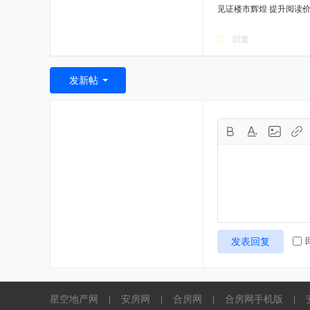
见证楼市辉煌 提升阅读
回复
发新帖
发表回复
星空地产网
安房网
合房网
合房网手机版
|
|
|
|