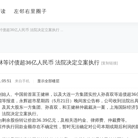
导读
左邻右里圈子
债超36亿人民币 法院决定立案执行 ...
林等讨债超36亿人民币 法院决定立案执行
[复制链接]
:05:51
来自手机
|
显示全部楼层
创始人、中国前首富王健林，以及大连一方集团实控人孙喜双等追债超36亿
闻等报道，永辉超市星期四（5月21日）晚间发公告称，公司收到法院出
，及其大股东一方集团、孙喜双，和王健林仲裁裁决一案，上海国际经济
，法院决定立案执行。
剩余股份转让价款36.39亿元，及相关违约金、律师费、仲裁费等。
案件执行回款金额存在不确定性，暂时无法确定对公司本期或期后利润的