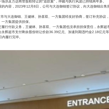
一场涉及万达商管股权转让的“追款案”，仲裁与执行风波已持续两年多。
的内容，2023年12月8日，公司与大连御锦签订协议，向大连御锦出售
超市与大连御锦、王健林、孙喜双、一方集团经友好协商，签订补充协议，
、一方集团提供担保。
定履行付款义务，王健林、孙喜双、一方集团也没承担担保责任，永辉超
永辉超市支付剩余股份转让价款36.39亿元、加速到期违约金2.18亿
日内履行完毕。