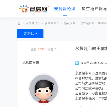
安房网论坛
星空地产网
»
安房网论坛
›
合房直通车
›
热点头条
›
永辉超市向王健林等讨
合
发新帖
房
网
永辉超市向王健
查看:
3497
|
回复:
0
风从南方来
发表于 2026-5-22 11
永辉超市向万达集团
综合财联社、澎湃新
公司与大连御锦贸易
公司向法院申请执行
公告显示，涉案金额为
永辉超市强调，本次