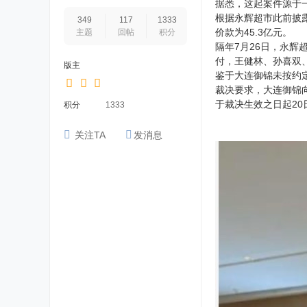
据悉，这起案件源于
根据永辉超市此前披露
349
117
1333
价款为45.3亿元。
主题
回帖
积分
隔年7月26日，永辉
付，王健林、孙喜双
版主
鉴于大连御锦未按约
裁决要求，大连御锦向
于裁决生效之日起20
积分
1333
关注TA
发消息