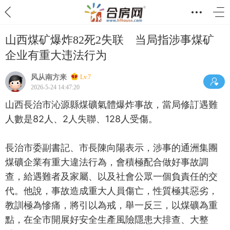
山西煤矿爆炸82死2失联 当局指涉事煤矿
企业有重大违法行为
风从南方来
Lv.7
2026-5-24 14:47:20
山西長治市沁源縣煤礦氣體爆炸事故，當局修訂遇難
人數是82人、2人失聯、128人受傷。
長治市委副書記、市長陳向陽表示，涉事的通洲集團
煤礦企業有重大違法行為，會積極配合做好事故調
查，給遇難者及家屬、以及社會公眾一個負責任的交
代。他說，事故造成重大人員傷亡，性質極其惡劣，
教訓極為慘痛，將引以為戒，舉一反三，以煤礦為重
點，在全市開展好安全生產風險隱患大排查、大整