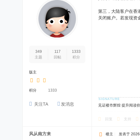
第三，大陆客户在香
关闭账户。若发现资
349
117
1333
主题
回帖
积分
版主
积分
1333
关注TA
发消息
见证楼市辉煌 提升阅读
回复
支持
风从南方来
楼主
|
发表于 2026-5