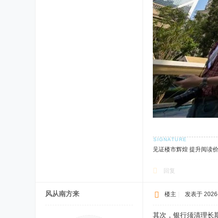
见证楼市辉煌 提升阅读
回复
风从南方来
楼主
|
发表于 2026-5
其次，银行须清理长