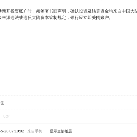
港新开投资账户时，须签署书面声明，确认投资及结算资金均来自中国大
金来源违法或违反大陆资本管制规定，银行应立即关闭账户。
价值
反对
-28 07:10:02
来自手机
|
显示全部楼层