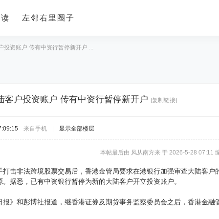
导读
左邻右里圈子
投资账户 传有中资行暂停新开户 ...
陆客户投资账户 传有中资行暂停新开户
[复制链接]
:09:15
来自手机
|
显示全部楼层
本帖最后由 风从南方来 于 2026-5-28 07:11 
手打击非法跨境股票交易后，香港金管局要求在港银行加强审查大陆客户
源。据悉，已有中资银行暂停为新的大陆客户开立投资账户。
日报》和彭博社报道，继香港证券及期货事务监察委员会之后，香港金融