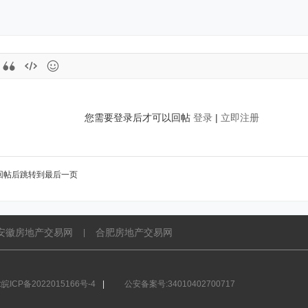
您需要登录后才可以回帖
登录
|
立即注册
回帖后跳转到最后一页
安徽房地产交易网
合肥房地产交易网
|
皖ICP备2022015166号-4
|
公安备案号:34010402700717