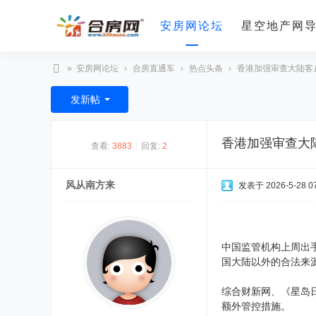
安房网论坛
星空地产网
»
安房网论坛
›
合房直通车
›
热点头条
›
香港加强审查大陆客户
合
发新帖
房
网
香港加强审查大
查看:
3883
|
回复:
2
风从南方来
发表于 2026-5-28 07
中国监管机构上周出
国大陆以外的合法来
综合财新网、《星岛
额外管控措施。