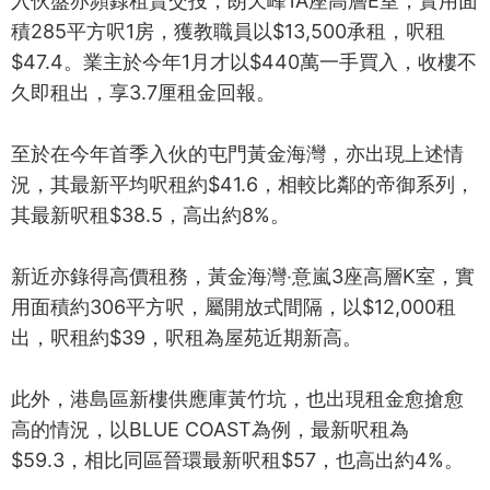
入伙盤亦頻錄租賃交投，朗天峰1A座高層E室，實用面
積285平方呎1房，獲教職員以$13,500承租，呎租
$47.4。業主於今年1月才以$440萬一手買入，收樓不
久即租出，享3.7厘租金回報。
至於在今年首季入伙的屯門黃金海灣，亦出現上述情
況，其最新平均呎租約$41.6，相較比鄰的帝御系列，
其最新呎租$38.5，高出約8%。
新近亦錄得高價租務，黃金海灣‧意嵐3座高層K室，實
用面積約306平方呎，屬開放式間隔，以$12,000租
出，呎租約$39，呎租為屋苑近期新高。
此外，港島區新樓供應庫黃竹坑，也出現租金愈搶愈
高的情況，以BLUE COAST為例，最新呎租為
$59.3，相比同區晉環最新呎租$57，也高出約4%。