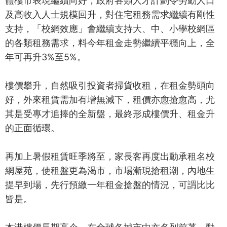
體樓市表現繼續向好，政府各類人才計劃令勞動人口
及高收入人士規模回升，對住宅租務需求繼續有剛性
支持，「校網效應」會繼續支持大、中、小學校網區
的各類租務需求，料今年租金走勢繼續平穩向上，全
年可再升3%至5%。
樓價攀升，自然吸引投資者掃貨收租，在租金勢頭向
好，外來租賃需加有增無減下，租價亦愈搶愈高，尤
其是受專才追捧的全新盤，最終形成樓價升、租金升
的正面循環。
再加上暑假租賃旺季將至，家長客再度出動承租名校
網屋苑，使租盤更為渴市，市場漸現搶租潮，內地生
提早到場，先行預繳一年租金搶盤的情況，可謂比比
皆是。