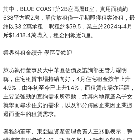
其中，BLUE COAST第2B座高層B室，實用面積約
538平方呎2房，單位放租僅一星期即獲租客洽租，最
終以$3.2萬承租，呎租約$59.5，業主於2024年4月
斥$1,418.4萬購入，租金回報近3厘。
業界料租金續升 學區受歡迎
萊坊執行董事及大中華區估價及諮詢部主管方耀明
稱，住宅租賃市場持續向好，4月住宅租金按年上升
4.9%，由年初至今已上升1.4%，而租賃市場亦活躍，
主要受強勁的查詢需求所帶動，尤其內地家庭為子女
就學而尋求住房的需求，以及部分跨國企業因企業搬
遷而產生的租賃需求。
奧雅納董事、東亞區資產管理負責人王兆麒表示，整