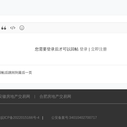
您需要登录后才可以回帖
登录
|
立即注册
回帖后跳转到最后一页
安徽房地产交易网
合肥房地产交易网
|
皖ICP备2022015166号-4
|
公安备案号:34010402700717