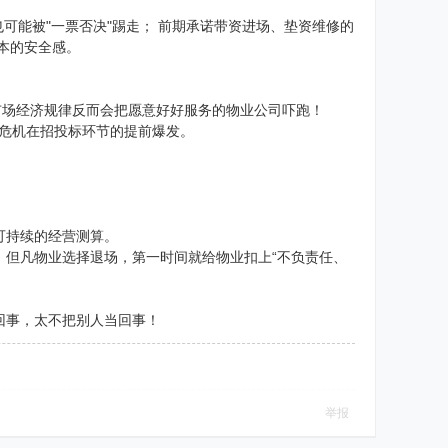
可能被"一票否决"踢走； 前期承诺带资进场、垫资维修的
本的安全感。
市场经济规律反而会把愿意好好服务的物业公司吓跑！
性危机在招投标环节的提前爆发。
：
可持续的经营测算。
、但凡物业选择退场，第一时间就给物业扣上“不负责任、
回事，太不把别人当回事！
举报