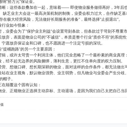
缴纳"拾万元"保证金。
晰：这些条款叠加在一起，意味着—— 即使物业服务做得再好，3年后也
； 缺乏业主大会这一最高决策机制的制衡，业委会权力过大，合作缺乏基
存在极大经营风险，无法做好长期服务的准备"，最终选择"止损退出"。
业行业如今怪象：
时，业委会为了"保护业主利益"会设置苛刻条款，但条款过于苛刻不尊重
放弃，表面是物业公司的"不诚信"，本质是整个行业"质价不符"的系统
，宁愿放弃保证金和口碑，也不愿跳进一个注定亏损的深坑。
“提桶跑路”的另一个主要原因：
逻辑，或许太苛责一个利润主体，他们完全忽略了一个最朴素的商业真理
业，经不起无边界的风险捆绑，薄利生意，更扛不住单向度的权力压制。
经营、想做口碑、想长期深耕的物业，面对这样的合作条件，都无法做出
性站在业主视角，默认物业强势、业主弱势，但凡物业与业委会产生分歧
的帽子。
正在颠覆这个固有认知：
物业、正规物业正选择主动弃标、主动退场，是因为我们自己太把自己当
价值