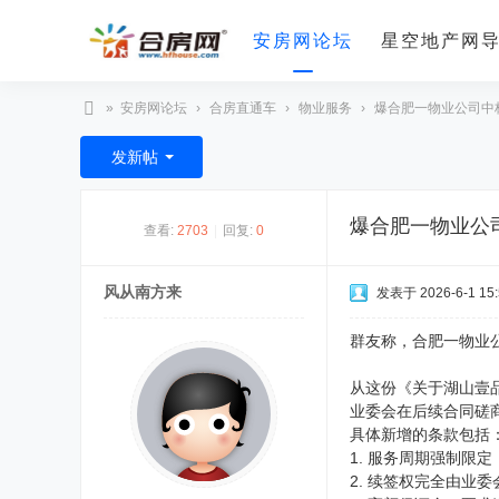
安房网论坛
星空地产网
»
安房网论坛
›
合房直通车
›
物业服务
›
爆合肥一物业公司中标
合
发新帖
房
网
爆合肥一物业公
查看:
2703
|
回复:
0
风从南方来
发表于 2026-6-1 15:
群友称，合肥一物业
从这份《关于湖山壹
业委会在后续合同磋
具体新增的条款包括
1. 服务周期强制限
2. 续签权完全由业