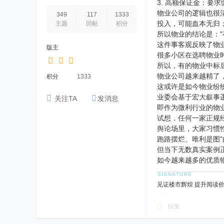
3. 高额保证金：要求
物业公司的逻辑也很清
349
117
1333
投入，可能血本无归
主题
回帖
积分
所以物业的结论是："
这件事客观反映了物
版主
很多小区在选聘物业
所以，有的物业中标后
物业公司越来越精了
积分
1333
这或许是如今物业纷纷
业委会基于宏大叙事
关注TA
发消息
即作为微利行业的物
试想，任何一家正规
舆论场里，大家习惯
跑路摆烂、唯利是图”
但当下无数真实案例
如今越来越多的优质
见证楼市辉煌 提升阅读
回复