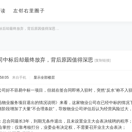
导读
左邻右里圈子
后却最终放弃，背后原因值得深思 ...
司中标后却最终放弃，背后原因值得深思
[复制链接]
58:05
来自手机
|
显示全部楼层
公司好不容易中标一项目，但就在签合同即将入驻时，突然“反水”称不入
品物业服务项目退出的情况说明》来看，这家物业公司在已经中标的情况
商阶段增加了大量"不合理条款"，导致物业公司评估后认为经营风险过大
：
定：总合同最长3年，到期无条件退出，且未设置业主大会表决续聘的程序
委会掌控：仅靠考核打分，业委会有决定权，不需要召开业主大会表决；