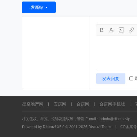
发新帖
发表回复
星空地产网
安房网
合房网
合房网手机版
|
|
|
|
相关侵权、举报、投诉及建议等，请发 E-mail：admin@discuz.vip
Powered by
Discuz!
X5.0
© 2001-2026
Discuz! Team
.
|
ICP备案号: