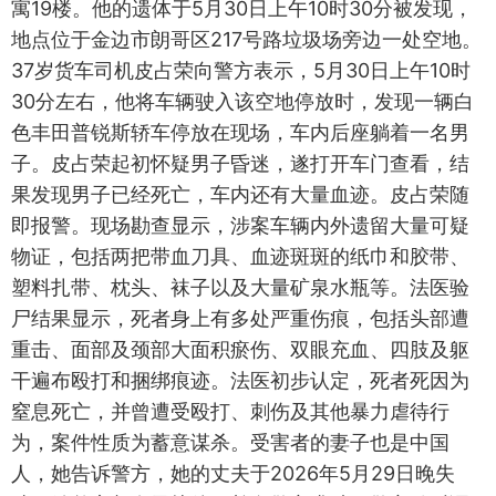
寓19楼。他的遗体于5月30日上午10时30分被发现，
地点位于金边市朗哥区217号路垃圾场旁边一处空地。
37岁货车司机皮占荣向警方表示，5月30日上午10时
30分左右，他将车辆驶入该空地停放时，发现一辆白
色丰田普锐斯轿车停放在现场，车内后座躺着一名男
子。皮占荣起初怀疑男子昏迷，遂打开车门查看，结
果发现男子已经死亡，车内还有大量血迹。皮占荣随
即报警。现场勘查显示，涉案车辆内外遗留大量可疑
物证，包括两把带血刀具、血迹斑斑的纸巾和胶带、
塑料扎带、枕头、袜子以及大量矿泉水瓶等。法医验
尸结果显示，死者身上有多处严重伤痕，包括头部遭
重击、面部及颈部大面积瘀伤、双眼充血、四肢及躯
干遍布殴打和捆绑痕迹。法医初步认定，死者死因为
窒息死亡，并曾遭受殴打、刺伤及其他暴力虐待行
为，案件性质为蓄意谋杀。受害者的妻子也是中国
人，她告诉警方，她的丈夫于2026年5月29日晚失