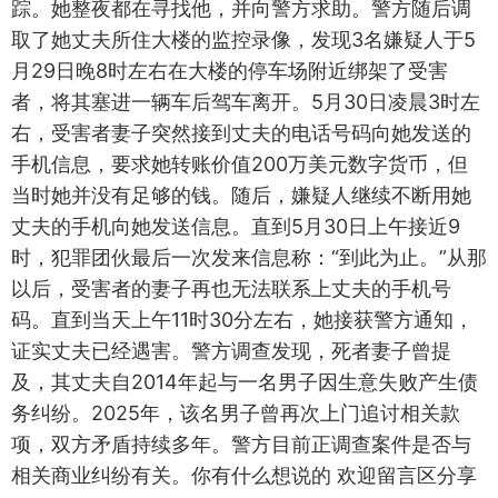
踪。她整夜都在寻找他，并向警方求助。警方随后调
取了她丈夫所住大楼的监控录像，发现3名嫌疑人于5
月29日晚8时左右在大楼的停车场附近绑架了受害
者，将其塞进一辆车后驾车离开。5月30日凌晨3时左
右，受害者妻子突然接到丈夫的电话号码向她发送的
手机信息，要求她转账价值200万美元数字货币，但
当时她并没有足够的钱。随后，嫌疑人继续不断用她
丈夫的手机向她发送信息。直到5月30日上午接近9
时，犯罪团伙最后一次发来信息称：“到此为止。”从那
以后，受害者的妻子再也无法联系上丈夫的手机号
码。直到当天上午11时30分左右，她接获警方通知，
证实丈夫已经遇害。警方调查发现，死者妻子曾提
及，其丈夫自2014年起与一名男子因生意失败产生债
务纠纷。2025年，该名男子曾再次上门追讨相关款
项，双方矛盾持续多年。警方目前正调查案件是否与
相关商业纠纷有关。你有什么想说的 欢迎留言区分享