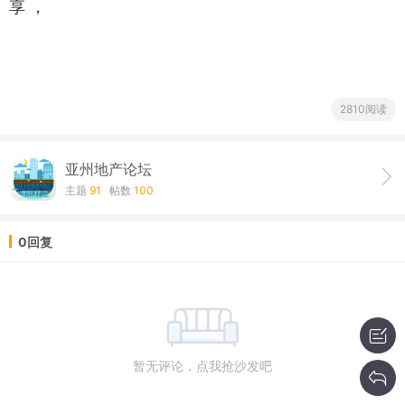
享 ，
2810阅读
亚州地产论坛
主题
91
帖数
100
0回复
暂无评论，点我抢沙发吧