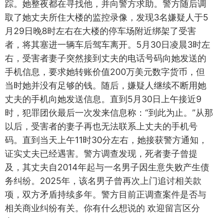
踪。她整夜都在寻找他，并向警方求助。警方随后调
取了她丈夫所住大楼的监控录像，发现3名嫌疑人于5
月29日晚8时左右在大楼的停车场附近绑架了受害
者，将其塞进一辆车后驾车离开。5月30日凌晨3时左
右，受害者妻子突然接到丈夫的电话号码向她发送的
手机信息，要求她转账价值200万美元数字货币，但
当时她并没有足够的钱。随后，嫌疑人继续不断用她
丈夫的手机向她发送信息。直到5月30日上午接近9
时，犯罪团伙最后一次发来信息称：“到此为止。”从那
以后，受害者的妻子再也无法联系上丈夫的手机号
码。直到当天上午11时30分左右，她接获警方通知，
证实丈夫已经遇害。警方调查发现，死者妻子曾提
及，其丈夫自2014年起与一名男子因生意失败产生债
务纠纷。2025年，该名男子曾再次上门追讨相关款
项，双方矛盾持续多年。警方目前正调查案件是否与
相关商业纠纷有关。你有什么想说的 欢迎留言区分