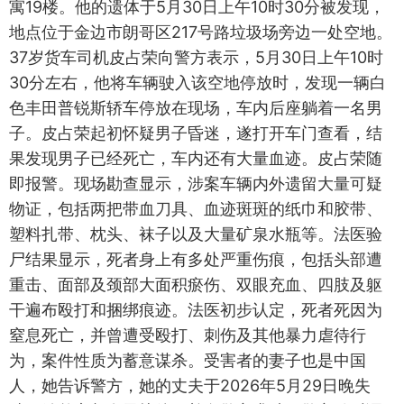
寓19楼。他的遗体于5月30日上午10时30分被发现，
地点位于金边市朗哥区217号路垃圾场旁边一处空地。
37岁货车司机皮占荣向警方表示，5月30日上午10时
30分左右，他将车辆驶入该空地停放时，发现一辆白
色丰田普锐斯轿车停放在现场，车内后座躺着一名男
子。皮占荣起初怀疑男子昏迷，遂打开车门查看，结
果发现男子已经死亡，车内还有大量血迹。皮占荣随
即报警。现场勘查显示，涉案车辆内外遗留大量可疑
物证，包括两把带血刀具、血迹斑斑的纸巾和胶带、
塑料扎带、枕头、袜子以及大量矿泉水瓶等。法医验
尸结果显示，死者身上有多处严重伤痕，包括头部遭
重击、面部及颈部大面积瘀伤、双眼充血、四肢及躯
干遍布殴打和捆绑痕迹。法医初步认定，死者死因为
窒息死亡，并曾遭受殴打、刺伤及其他暴力虐待行
为，案件性质为蓄意谋杀。受害者的妻子也是中国
人，她告诉警方，她的丈夫于2026年5月29日晚失