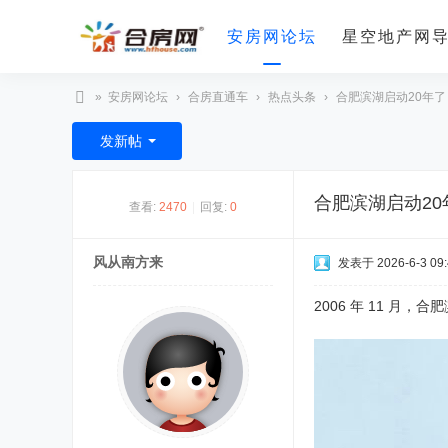
安房网论坛
星空地产网
»
安房网论坛
›
合房直通车
›
热点头条
›
合肥滨湖启动20年了
合
发新帖
房
网
合肥滨湖启动20
查看:
2470
|
回复:
0
风从南方来
发表于 2026-6-3 09:
2006 年 11 